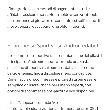
L’integrazione con metodi di pagamento sicuri e
affidabili assicura transazioni rapide e senza intoppi,
consentendo ai giocatori di concentrarsi sull’azione di
gioco senza preoccuparsi di problemi tecnici.
Scommesse Sportive su Andromedabet
Le scommesse sportive rappresentano uno dei pilastri
principali di Andromedabet, oferendo una vasta
selezione di sport su cui puntare, dai classici come
calcio e tennis, fino a discipline meno conosciute.
L’interfaccia di scommesse è progettata per essere
semplice da usare, anche per i meno esperti, con
opzioni di scommessa pre-partita e live disponibili.
https://zappeando.com.br/wp-
content/uploads/migration/andromeda-poster-0921-