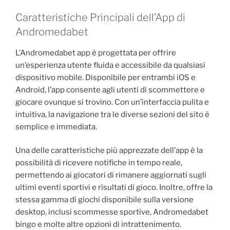
Caratteristiche Principali dell’App di
Andromedabet
L’Andromedabet app è progettata per offrire
un’esperienza utente fluida e accessibile da qualsiasi
dispositivo mobile. Disponibile per entrambi iOS e
Android, l’app consente agli utenti di scommettere e
giocare ovunque si trovino. Con un’interfaccia pulita e
intuitiva, la navigazione tra le diverse sezioni del sito è
semplice e immediata.
Una delle caratteristiche più apprezzate dell’app è la
possibilità di ricevere notifiche in tempo reale,
permettendo ai giocatori di rimanere aggiornati sugli
ultimi eventi sportivi e risultati di gioco. Inoltre, offre la
stessa gamma di giochi disponibile sulla versione
desktop, inclusi scommesse sportive, Andromedabet
bingo e molte altre opzioni di intrattenimento.