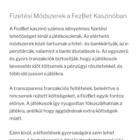
Fizetési Módszerek a FezBet Kaszinóban
A FezBet kaszinó számos kényelmes fizetési
lehetőséget kínál a játékosoknak. Az elérhető
módszerek közé tartoznak a hitel- és bankkártyák, az e-
pénztárcák, valamint a banki átutalások is. Az egyszerű
és gyors tranzakciók biztosítják, hogy a játékosok
kevesebb időt töltsenek a pénzügyi részletekkel, és
több idő jusson a játékra.
A transzparens tranzakciós feltételek, beleértve a
nincsenek rejtett költségeket, a FezBet egyik fontos
előnye. A játékosok így nyugodtan fókuszálhatnak a
játékra, anélkül hogy aggódnának extra költségek
miatt.
Ezen kívül, a kifizetések gyorsaságára sem lehet