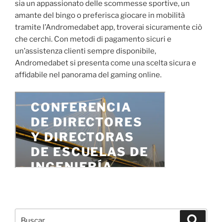
sia un appassionato delle scommesse sportive, un
amante del bingo o preferisca giocare in mobilità
tramite l’Andromedabet app, troverai sicuramente ciò
che cerchi. Con metodi di pagamento sicuri e
un’assistenza clienti sempre disponibile,
Andromedabet si presenta come una scelta sicura e
affidabile nel panorama del gaming online.
Buscar
Buscar