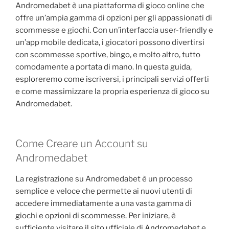
Andromedabet è una piattaforma di gioco online che
offre un’ampia gamma di opzioni per gli appassionati di
scommesse e giochi. Con un’interfaccia user-friendly e
un’app mobile dedicata, i giocatori possono divertirsi
con scommesse sportive, bingo, e molto altro, tutto
comodamente a portata di mano. In questa guida,
esploreremo come iscriversi, i principali servizi offerti
e come massimizzare la propria esperienza di gioco su
Andromedabet.
Come Creare un Account su
Andromedabet
La registrazione su Andromedabet è un processo
semplice e veloce che permette ai nuovi utenti di
accedere immediatamente a una vasta gamma di
giochi e opzioni di scommesse. Per iniziare, è
sufficiente visitare il sito ufficiale di
Andromedabet
e