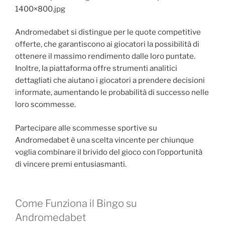
1400×800.jpg
Andromedabet si distingue per le quote competitive
offerte, che garantiscono ai giocatori la possibilità di
ottenere il massimo rendimento dalle loro puntate.
Inoltre, la piattaforma offre strumenti analitici
dettagliati che aiutano i giocatori a prendere decisioni
informate, aumentando le probabilità di successo nelle
loro scommesse.
Partecipare alle scommesse sportive su
Andromedabet è una scelta vincente per chiunque
voglia combinare il brivido del gioco con l’opportunità
di vincere premi entusiasmanti.
Come Funziona il Bingo su
Andromedabet