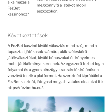
alkalmazás a
megkönnyíti a játékot mobil
FezBet
eszközökön.
kaszinóhoz?
Következtetések
A FezBet kaszinó kiváló választás mind az új, mind a
tapasztalt játékosok számára, akik széleskörű
játékválasztékot, kiváló bónuszokat és kényelmes
mobil játékélményt keresnek. Az egyszerű fezbet login
folyamat és a gyors pénzügyi tranzakciók különösen
vonzóvá teszik a platformot. Ha szeretnéd kipróbálni a
FezBet kaszinót, látogasd meg a hivatalos oldalukat itt:
https://fezbethu.eu/
.