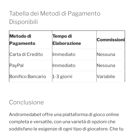
Tabella dei Metodi di Pagamento
Disponibili
Metodo di
Tempo di
Commissioni
Pagamento
Elaborazione
Carta di Credito
Immediato
Nessuna
PayPal
Immediato
Nessuna
Bonifico Bancario
1-3 giorni
Variabile
Conclusione
Andromedabet offre una piattaforma di gioco online
completa e versatile, con una varietà di opzioni che
soddisfano le esigenze di ogni tipo di giocatore. Che tu