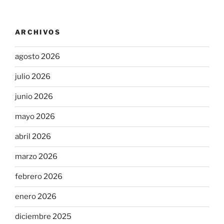
ARCHIVOS
agosto 2026
julio 2026
junio 2026
mayo 2026
abril 2026
marzo 2026
febrero 2026
enero 2026
diciembre 2025