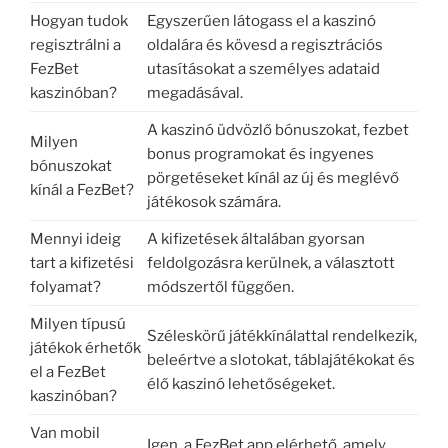
Hogyan tudok
Egyszerűen látogass el a kaszinó
regisztrálni a
oldalára és kövesd a regisztrációs
FezBet
utasításokat a személyes adataid
kaszinóban?
megadásával.
A kaszinó üdvözlő bónuszokat, fezbet
Milyen
bonus programokat és ingyenes
bónuszokat
pörgetéseket kínál az új és meglévő
kínál a FezBet?
játékosok számára.
Mennyi ideig
A kifizetések általában gyorsan
tart a kifizetési
feldolgozásra kerülnek, a választott
folyamat?
módszertől függően.
Milyen típusú
Széleskörű játékkínálattal rendelkezik,
játékok érhetők
beleértve a slotokat, táblajátékokat és
el a FezBet
élő kaszinó lehetőségeket.
kaszinóban?
Van mobil
Igen, a FezBet app elérhető, amely