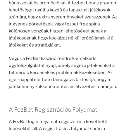
bónuszokat és promóciókat. A fezbet bonus program
lehetőséget nyújt a kezdő és tapasztalt játékosok
számára, hogy extra nyereményeket szerezzenek. Az
ingyenes pörgetések, vagy fezbet free spins
különösen vonzóak, hiszen lehetőséget adnak a
játékosoknak, hogy kockázat nélkül próbáljanak ki új
játékokat és stratégiákat.
Végül, a FezBet kaszinó rendre kiemelkedő
ügyfélszolgálatot nyújt, amely segíti a játékosokat a
felmerülő kérdések és problémák kezelésében. Az
éjjel-nappal elérhető támogatás biztosítja, hogy a
játékélmény zökkenőmentes és élvezetes maradjon.
A FezBet Regisztrációs Folyamat
A FezBet login folyamata egyszerűen követhető
lépésekből áll. A regisztrációs folyamat során a