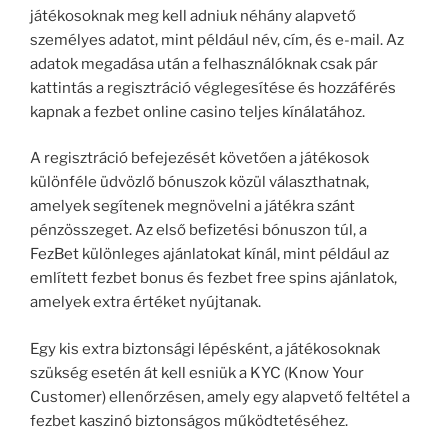
játékosoknak meg kell adniuk néhány alapvető
személyes adatot, mint például név, cím, és e-mail. Az
adatok megadása után a felhasználóknak csak pár
kattintás a regisztráció véglegesítése és hozzáférés
kapnak a fezbet online casino teljes kínálatához.
A regisztráció befejezését követően a játékosok
különféle üdvözlő bónuszok közül választhatnak,
amelyek segítenek megnövelni a játékra szánt
pénzösszeget. Az első befizetési bónuszon túl, a
FezBet különleges ajánlatokat kínál, mint például az
említett fezbet bonus és fezbet free spins ajánlatok,
amelyek extra értéket nyújtanak.
Egy kis extra biztonsági lépésként, a játékosoknak
szükség esetén át kell esniük a KYC (Know Your
Customer) ellenőrzésen, amely egy alapvető feltétel a
fezbet kaszinó biztonságos működtetéséhez.