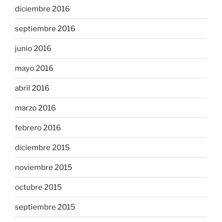
diciembre 2016
septiembre 2016
junio 2016
mayo 2016
abril 2016
marzo 2016
febrero 2016
diciembre 2015
noviembre 2015
octubre 2015
septiembre 2015