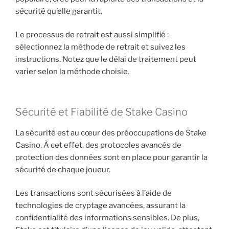
sécurité qu’elle garantit.
Le processus de retrait est aussi simplifié :
sélectionnez la méthode de retrait et suivez les
instructions. Notez que le délai de traitement peut
varier selon la méthode choisie.
Sécurité et Fiabilité de Stake Casino
La sécurité est au cœur des préoccupations de Stake
Casino. À cet effet, des protocoles avancés de
protection des données sont en place pour garantir la
sécurité de chaque joueur.
Les transactions sont sécurisées à l’aide de
technologies de cryptage avancées, assurant la
confidentialité des informations sensibles. De plus,