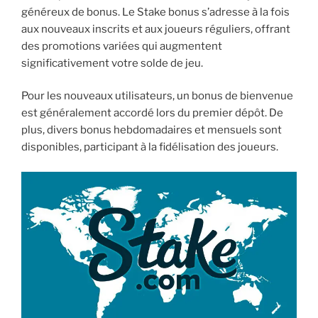
généreux de bonus. Le Stake bonus s’adresse à la fois
aux nouveaux inscrits et aux joueurs réguliers, offrant
des promotions variées qui augmentent
significativement votre solde de jeu.
Pour les nouveaux utilisateurs, un bonus de bienvenue
est généralement accordé lors du premier dépôt. De
plus, divers bonus hebdomadaires et mensuels sont
disponibles, participant à la fidélisation des joueurs.