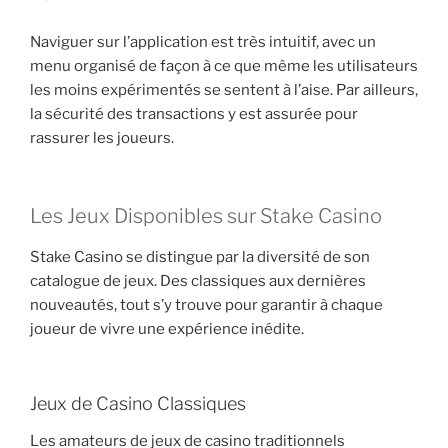
Naviguer sur l’application est très intuitif, avec un
menu organisé de façon à ce que même les utilisateurs
les moins expérimentés se sentent à l’aise. Par ailleurs,
la sécurité des transactions y est assurée pour
rassurer les joueurs.
Les Jeux Disponibles sur Stake Casino
Stake Casino se distingue par la diversité de son
catalogue de jeux. Des classiques aux dernières
nouveautés, tout s’y trouve pour garantir à chaque
joueur de vivre une expérience inédite.
Jeux de Casino Classiques
Les amateurs de jeux de casino traditionnels