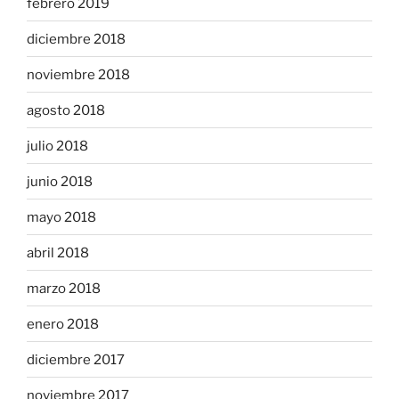
febrero 2019
diciembre 2018
noviembre 2018
agosto 2018
julio 2018
junio 2018
mayo 2018
abril 2018
marzo 2018
enero 2018
diciembre 2017
noviembre 2017