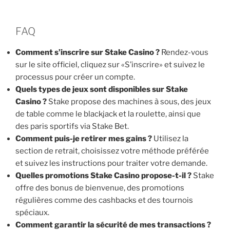
FAQ
Comment s’inscrire sur Stake Casino ?
Rendez-vous
sur le site officiel, cliquez sur «S’inscrire» et suivez le
processus pour créer un compte.
Quels types de jeux sont disponibles sur Stake
Casino ?
Stake propose des machines à sous, des jeux
de table comme le blackjack et la roulette, ainsi que
des paris sportifs via Stake Bet.
Comment puis-je retirer mes gains ?
Utilisez la
section de retrait, choisissez votre méthode préférée
et suivez les instructions pour traiter votre demande.
Quelles promotions Stake Casino propose-t-il ?
Stake
offre des bonus de bienvenue, des promotions
régulières comme des cashbacks et des tournois
spéciaux.
Comment garantir la sécurité de mes transactions ?