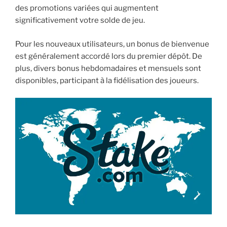
des promotions variées qui augmentent
significativement votre solde de jeu.
Pour les nouveaux utilisateurs, un bonus de bienvenue
est généralement accordé lors du premier dépôt. De
plus, divers bonus hebdomadaires et mensuels sont
disponibles, participant à la fidélisation des joueurs.