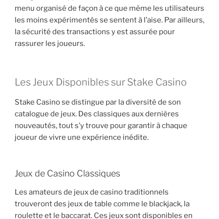
menu organisé de façon à ce que même les utilisateurs
les moins expérimentés se sentent à l’aise. Par ailleurs,
la sécurité des transactions y est assurée pour
rassurer les joueurs.
Les Jeux Disponibles sur Stake Casino
Stake Casino se distingue par la diversité de son
catalogue de jeux. Des classiques aux dernières
nouveautés, tout s’y trouve pour garantir à chaque
joueur de vivre une expérience inédite.
Jeux de Casino Classiques
Les amateurs de jeux de casino traditionnels
trouveront des jeux de table comme le blackjack, la
roulette et le baccarat. Ces jeux sont disponibles en