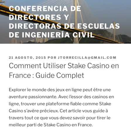
Saltar
CONFERENCIA DE
al
DIRECTORES Y
contenido
DIRECTORAS DE ESCUELAS
DE INGENIERÍA CIVIL
PUBLICADO
21 AGOSTO, 2015
POR
JTORRECILLA@GMAIL.COM
EL
Comment Utiliser Stake Casino en
France : Guide Complet
Explorer le monde des jeux en ligne peut être une
aventure passionnante. Avec l’essor des casinos en
ligne, trouver une plateforme fiable comme Stake
Casino s’avère précieux. Cet article vous guide à
travers tout ce que vous devez savoir pour tirer le
meilleur parti de Stake Casino en France.