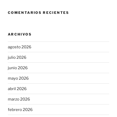
COMENTARIOS RECIENTES
ARCHIVOS
agosto 2026
julio 2026
junio 2026
mayo 2026
abril 2026
marzo 2026
febrero 2026