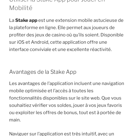
Mobilité
La
Stake app
est une extension mobile astucieuse de
la plateforme en ligne. Elle permet aux joueurs de
profiter des jeux de casino où qu’ils soient. Disponible
sur iOS et Android, cette application offre une
interface conviviale et une excellente réactivité.
Avantages de la Stake App
Les avantages de l’application incluent une navigation
mobile optimisée et l’accès à toutes les
fonctionnalités disponibles sur le site web. Que vous
souhaitiez vérifier vos soldes, jouer à vos jeux favoris
ou exploiter les offres de bonus, tout est à portée de
main.
Naviguer sur l’application est très intuitif, avec un