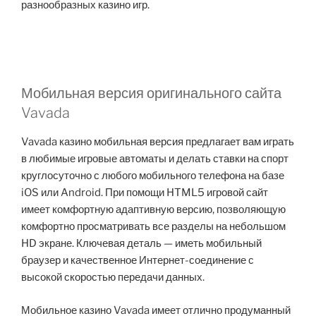
разнообразных казино игр.
Мобильная версия оригинального сайта
Vavada
Vavada казино мобильная версия предлагает вам играть
в любимые игровые автоматы и делать ставки на спорт
круглосуточно с любого мобильного телефона на базе
iOS или Android. При помощи HTML5 игровой сайт
имеет комфортную адаптивную версию, позволяющую
комфортно просматривать все разделы на небольшом
HD экране. Ключевая деталь — иметь мобильный
браузер и качественное Интернет-соединение с
высокой скоростью передачи данных.
Мобильное казино Vavada имеет отлично продуманный