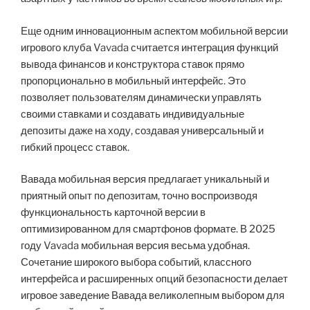
Еще одним инновационным аспектом мобильной версии
игрового клуба Vavada считается интеграция функций
вывода финансов и конструктора ставок прямо
пропорционально в мобильный интерфейс. Это
позволяет пользователям динамически управлять
своими ставками и создавать индивидуальные
депозиты даже на ходу, создавая универсальный и
гибкий процесс ставок.
Вавада мобильная версия предлагает уникальный и
приятный опыт по депозитам, точно воспроизводя
функциональность карточной версии в
оптимизированном для смартфонов формате. В 2025
году Vavada мобильная версия весьма удобная.
Сочетание широкого выбора событий, классного
интерфейса и расширенных опций безопасности делает
игровое заведение Вавада великолепным выбором для