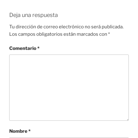
Deja una respuesta
Tu dirección de correo electrónico no será publicada.
Los campos obligatorios están marcados con
*
Comentario
*
Nombre
*