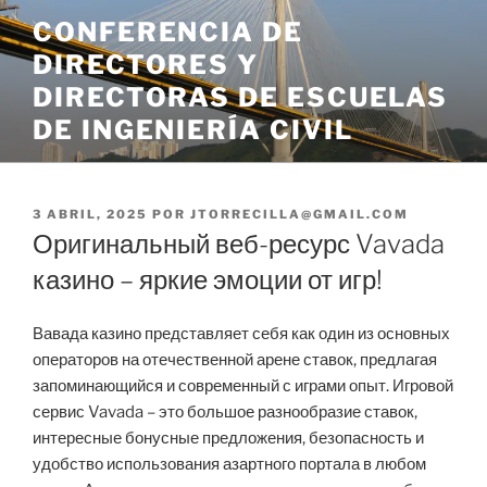
Saltar
CONFERENCIA DE
al
DIRECTORES Y
contenido
DIRECTORAS DE ESCUELAS
DE INGENIERÍA CIVIL
PUBLICADO
3 ABRIL, 2025
POR
JTORRECILLA@GMAIL.COM
EL
Оригинальный веб-ресурс Vavada
казино – яркие эмоции от игр!
Вавада казино представляет себя как один из основных
операторов на отечественной арене ставок, предлагая
запоминающийся и современный с играми опыт. Игровой
сервис Vavada – это большое разнообразие ставок,
интересные бонусные предложения, безопасность и
удобство использования азартного портала в любом