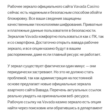
Рабочее зеркало официального сайта Vavada Casino
сейчас есть надежным и безопасным способом обойти
блокировку. Все ваши сведения защищены
качественными технологиями шифрования. Приватные
и платежные данные пользователя в безопасности.
Зеркалом Vavada комфортно пользоваться как с ПК, так
и со смартфона. Достаточно открыть вавада рабочее
зеркало, и все опции казино будут в вашем
распоряжении, даже если главный ресурс не работает.
У зеркал существует фактически один минус — они
периодически застревают. Но это не должно стать
проблемой, так как администрация на постоянной
основе предлагает новые официальные зеркала
азартного сайта Вавада. Перечень актуальных ссылок
реально увидеть на оригинальном веб-ресурсе.
Рабочую ссылку на Vavada казино зеркало есть опция
найти через поисковик или обратившись в департамент