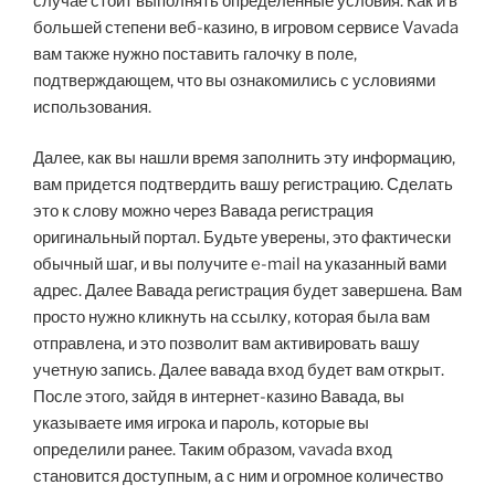
случае стоит выполнять определённые условия. Как и в
большей степени веб-казино, в игровом сервисе Vavada
вам также нужно поставить галочку в поле,
подтверждающем, что вы ознакомились с условиями
использования.
Далее, как вы нашли время заполнить эту информацию,
вам придется подтвердить вашу регистрацию. Сделать
это к слову можно через Вавада регистрация
оригинальный портал. Будьте уверены, это фактически
обычный шаг, и вы получите e-mail на указанный вами
адрес. Далее Вавада регистрация будет завершена. Вам
просто нужно кликнуть на ссылку, которая была вам
отправлена, и это позволит вам активировать вашу
учетную запись. Далее вавада вход будет вам открыт.
После этого, зайдя в интернет-казино Вавада, вы
указываете имя игрока и пароль, которые вы
определили ранее. Таким образом, vavada вход
становится доступным, а с ним и огромное количество