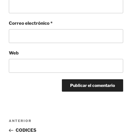
Correo electrónico
*
Web
Navegación
Entrada
ANTERIOR
de
anterior:
CODICES