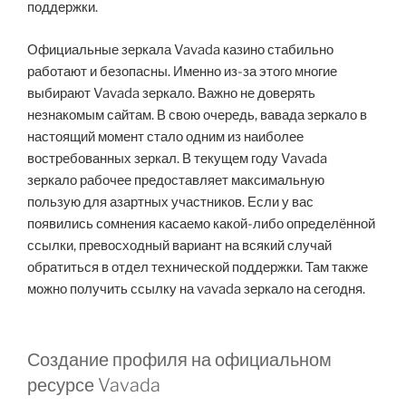
поддержки.
Официальные зеркала Vavada казино стабильно
работают и безопасны. Именно из-за этого многие
выбирают Vavada зеркало. Важно не доверять
незнакомым сайтам. В свою очередь, вавада зеркало в
настоящий момент стало одним из наиболее
востребованных зеркал. В текущем году Vavada
зеркало рабочее предоставляет максимальную
пользую для азартных участников. Если у вас
появились сомнения касаемо какой-либо определённой
ссылки, превосходный вариант на всякий случай
обратиться в отдел технической поддержки. Там также
можно получить ссылку на vavada зеркало на сегодня.
Создание профиля на официальном
ресурсе Vavada