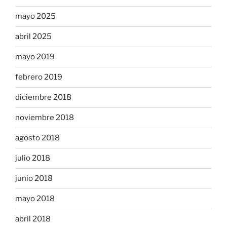
mayo 2025
abril 2025
mayo 2019
febrero 2019
diciembre 2018
noviembre 2018
agosto 2018
julio 2018
junio 2018
mayo 2018
abril 2018