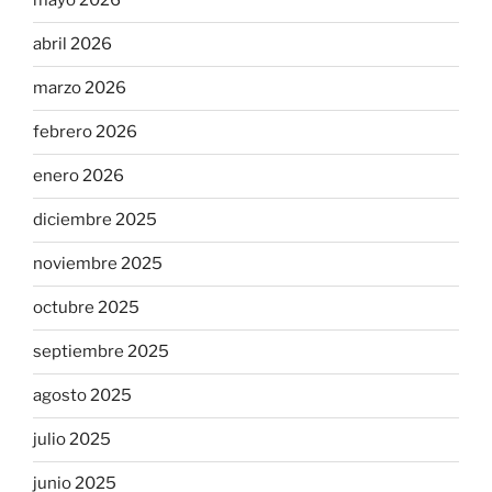
mayo 2026
abril 2026
marzo 2026
febrero 2026
enero 2026
diciembre 2025
noviembre 2025
octubre 2025
septiembre 2025
agosto 2025
julio 2025
junio 2025