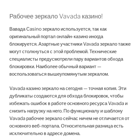
Рабочее зеркало Vavada казино!
Вавада Casino зеркало используется, так как
оригинальный портал онлайн-казино иногда
блокируется. Азартные участники Vavada зеркало также
могут столкнуться с этой проблемой. Технические
специалисты предусмотрели пару вариантов обхода
блокировки. Наиболее обычный вариант —
воспользоваться вышеупомянутым зеркалом.
Vavada казино зеркало на сегодня — точная копия. Эти
дубликаты создаются для обхода блокировок, чтобы
избежать ошибок в работе основного ресурса Vavada и
снизить нагрузку на него. По функционалу и шаблону
Vavada рабочее зеркало сейчас ничем не отличается от
основного веб-портала. Относительная разница есть
исключительно в адресе домена.