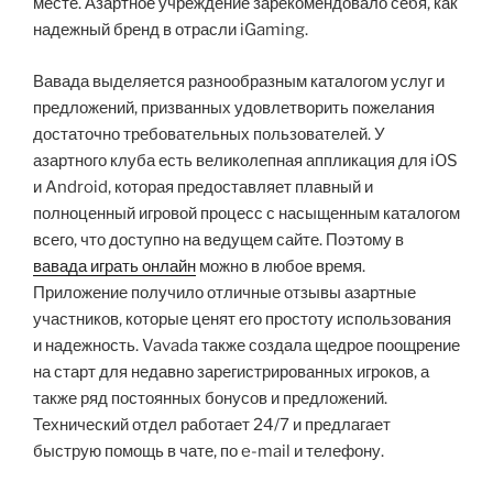
месте. Азартное учреждение зарекомендовало себя, как
надежный бренд в отрасли iGaming.
Вавада выделяется разнообразным каталогом услуг и
предложений, призванных удовлетворить пожелания
достаточно требовательных пользователей. У
азартного клуба есть великолепная аппликация для iOS
и Android, которая предоставляет плавный и
полноценный игровой процесс с насыщенным каталогом
всего, что доступно на ведущем сайте. Поэтому в
вавада играть онлайн
можно в любое время.
Приложение получило отличные отзывы азартные
участников, которые ценят его простоту использования
и надежность. Vavada также создала щедрое поощрение
на старт для недавно зарегистрированных игроков, а
также ряд постоянных бонусов и предложений.
Технический отдел работает 24/7 и предлагает
быструю помощь в чате, по e-mail и телефону.