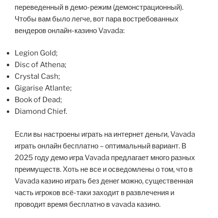
переведенный в демо-режим (демонстрационный).
Чтобы вам было легче, вот пара востребованных
вендеров онлайн-казино Vavada:
Legion Gold;
Disc of Athena;
Crystal Cash;
Gigarise Atlante;
Book of Dead;
Diamond Chief.
Если вы настроены играть на интернет деньги, Vavada
играть онлайн бесплатно – оптимальный вариант. В
2025 году демо игра Vavada предлагает много разных
преимуществ. Хоть не все и осведомлены о том, что в
Vavada казино играть без денег можно, существенная
часть игроков всё-таки заходит в развлечения и
проводит время бесплатно в vavada казино.