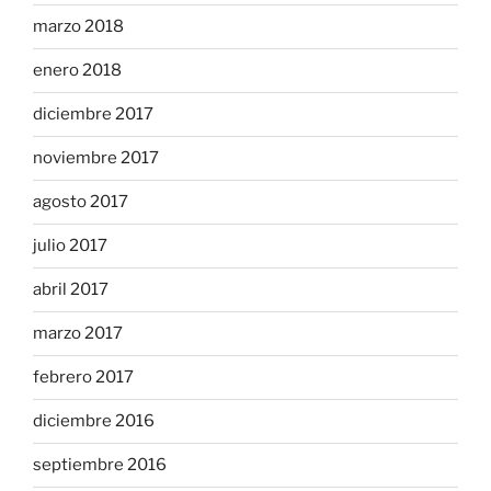
marzo 2018
enero 2018
diciembre 2017
noviembre 2017
agosto 2017
julio 2017
abril 2017
marzo 2017
febrero 2017
diciembre 2016
septiembre 2016