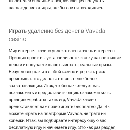
любителей онлайн-ставок, желающих получать
наслаждение от игры, где бы они ни находились.
Играть удалённо без денег в Vavada
casino
Мир интернет-казино увлекателен и очень интересен.
Принцип прост: вы устанавливаете ставку на настоящие
деньги и получаете шанс выиграть реальные призы.
Безусловно, как и в любой казино игре, есть риск
проигрыша, что делает этот опыт еще более
захватывающим. Итак, чтобы как следует вас
познакомить и предоставить опцию ознакомиться с
принципом работы таких игр, Vavada казино
предоставляет вам право играть бесплатно. Да! Вы
можете играть на платформе Vavada, не тратя ни
копейки. Итак, вы подбираете интересующую вас
бесплатную игру и начинаете игру. Это как раз раздел,