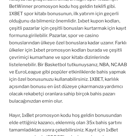
BetWinner promosyon kodu hoş geldin teklifi gibi.
1XBET spor kitabı bonusunun, ilk yatırım için geçerli
olduğunu da bilmeniz önemlidir. 1xbet kupon kodları,
çeşitli pazarlar için çeşitli bonusları kurtarmak için kayıt
formuna girilebilir. Pazarlar, spor ve casino
bonuslarından ülkeye özel bonuslara kadar uzanır. Farklı
ülkeler için 1xbet promosyon kodları burada ve çeşitli
çevrimiçi kumarhane ve spor kitabı dizinlerinde
listelenebilir. Bir Basketbol tutkunuysanız, NBA, NCAAB
ve EuroLeague gibi popüler etkinliklerde bahis yapmak
için özel bonusunuzu kullanabilirsiniz. 1XBET, karlılık
açısından bonusu en üst düzeye çıkarmanıza yardımcı
olacak rekabetçi oranlara sahip birçok bahis pazarı
bulacağınızdan emin olur.
Hayır, 1xBet promosyon kodu hoş geldin bonusundan
elde ettiğiniz kazancı, eklenmiş olan 35x bahis şartını
tamamladıktan sonra çekebilirsiniz. Kayıt için 1xBet