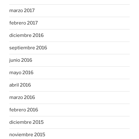
marzo 2017
febrero 2017
diciembre 2016
septiembre 2016
junio 2016
mayo 2016
abril 2016
marzo 2016
febrero 2016
diciembre 2015
noviembre 2015