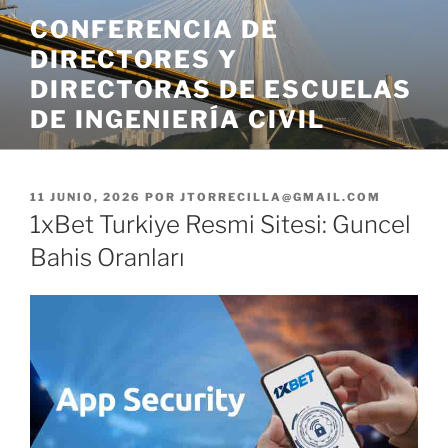
Saltar
CONFERENCIA DE
al
DIRECTORES Y
contenido
DIRECTORAS DE ESCUELAS
DE INGENIERÍA CIVIL
PUBLICADO
11 JUNIO, 2026
POR
JTORRECILLA@GMAIL.COM
EL
1xBet Turkiye Resmi Sitesi: Guncel
Bahis Oranları