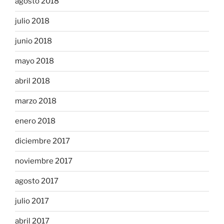
agosto 2018
julio 2018
junio 2018
mayo 2018
abril 2018
marzo 2018
enero 2018
diciembre 2017
noviembre 2017
agosto 2017
julio 2017
abril 2017