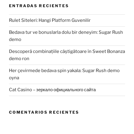
ENTRADAS RECIENTES
Rulet Siteleri: Hangi Platform Guvenilir
Bedava tur ve bonuslarla dolu bir deneyim: Sugar Rush
demo
Descoperă combinațiile câștigătoare în Sweet Bonanza
demo ron
Her çevirmede bedava spin yakala: Sugar Rush demo
oyna
Cat Casino – зеркало официального сайта
COMENTARIOS RECIENTES