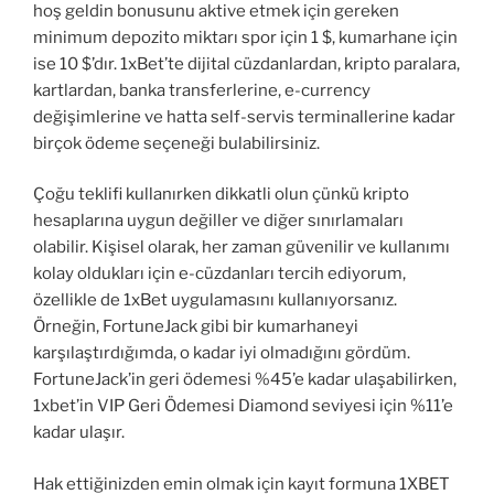
hoş geldin bonusunu aktive etmek için gereken
minimum depozito miktarı spor için 1 $, kumarhane için
ise 10 $’dır. 1xBet’te dijital cüzdanlardan, kripto paralara,
kartlardan, banka transferlerine, e-currency
değişimlerine ve hatta self-servis terminallerine kadar
birçok ödeme seçeneği bulabilirsiniz.
Çoğu teklifi kullanırken dikkatli olun çünkü kripto
hesaplarına uygun değiller ve diğer sınırlamaları
olabilir. Kişisel olarak, her zaman güvenilir ve kullanımı
kolay oldukları için e-cüzdanları tercih ediyorum,
özellikle de 1xBet uygulamasını kullanıyorsanız.
Örneğin, FortuneJack gibi bir kumarhaneyi
karşılaştırdığımda, o kadar iyi olmadığını gördüm.
FortuneJack’in geri ödemesi %45’e kadar ulaşabilirken,
1xbet’in VIP Geri Ödemesi Diamond seviyesi için %11’e
kadar ulaşır.
Hak ettiğinizden emin olmak için kayıt formuna 1XBET