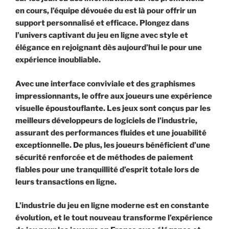
en cours, l’équipe dévouée du est là pour offrir un
support personnalisé et efficace. Plongez dans
l’univers captivant du jeu en ligne avec style et
élégance en rejoignant dès aujourd’hui le pour une
expérience inoubliable.
Avec une interface conviviale et des graphismes
impressionnants, le offre aux joueurs une expérience
visuelle époustouflante. Les jeux sont conçus par les
meilleurs développeurs de logiciels de l’industrie,
assurant des performances fluides et une jouabilité
exceptionnelle. De plus, les joueurs bénéficient d’une
sécurité renforcée et de méthodes de paiement
fiables pour une tranquillité d’esprit totale lors de
leurs transactions en ligne.
L’industrie du jeu en ligne moderne est en constante
évolution, et le tout nouveau transforme l’expérience