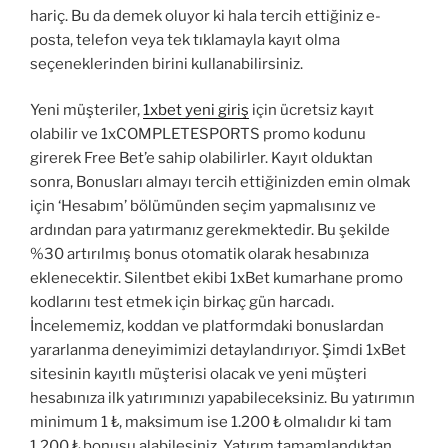
hariç. Bu da demek oluyor ki hala tercih ettiğiniz e-
posta, telefon veya tek tıklamayla kayıt olma
seçeneklerinden birini kullanabilirsiniz.
Yeni müşteriler,
1xbet yeni giriş
için ücretsiz kayıt
olabilir ve 1xCOMPLETESPORTS promo kodunu
girerek Free Bet’e sahip olabilirler. Kayıt olduktan
sonra, Bonusları almayı tercih ettiğinizden emin olmak
için ‘Hesabım’ bölümünden seçim yapmalısınız ve
ardından para yatırmanız gerekmektedir. Bu şekilde
%30 artırılmış bonus otomatik olarak hesabınıza
eklenecektir. Silentbet ekibi 1xBet kumarhane promo
kodlarını test etmek için birkaç gün harcadı.
İncelememiz, koddan ve platformdaki bonuslardan
yararlanma deneyimimizi detaylandırıyor. Şimdi 1xBet
sitesinin kayıtlı müşterisi olacak ve yeni müşteri
hesabınıza ilk yatırımınızı yapabileceksiniz. Bu yatırımın
minimum 1 ₺, maksimum ise 1.200 ₺ olmalıdır ki tam
1.200 ₺ bonusu alabilesiniz. Yatırım tamamlandıktan