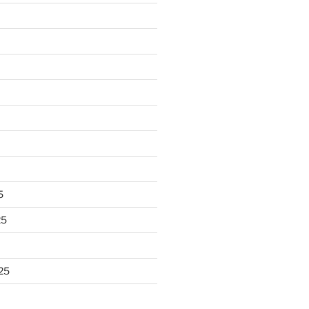
5
25
25