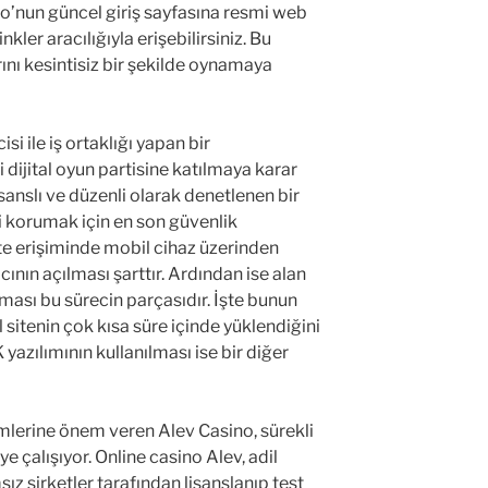
ino’nun güncel giriş sayfasına resmi web
nkler aracılığıyla erişebilirsiniz. Bu
ını kesintisiz bir şekilde oynamaya
isi ile iş ortaklığı yapan bir
dijital oyun partisine katılmaya karar
sanslı ve düzenli olarak denetlenen bir
ni korumak için en son güvenlik
site erişiminde mobil cihaz üzerinden
nın açılması şarttır. Ardından ise alan
lması bu sürecin parçasıdır. İşte bunun
itenin çok kısa süre içinde yüklendiğini
 yazılımının kullanılması ise bir diğer
irimlerine önem veren Alev Casino, sürekli
e çalışıyor. Online casino Alev, adil
ız şirketler tarafından lisanslanıp test