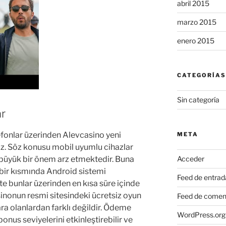
abril 2015
marzo 2015
enero 2015
CATEGORÍAS
Sin categoría
ar
efonlar üzerinden Alevcasino yeni
META
iniz. Söz konusu mobil uyumlu cihazlar
ı büyük bir önem arz etmektedir. Buna
Acceder
n bir kısmında Android sistemi
Feed de entrad
şte bunlar üzerinden en kısa süre içinde
sinonun resmi sitesindeki ücretsiz oyun
Feed de comen
para olanlardan farklı değildir. Ödeme
WordPress.org
 bonus seviyelerini etkinleştirebilir ve