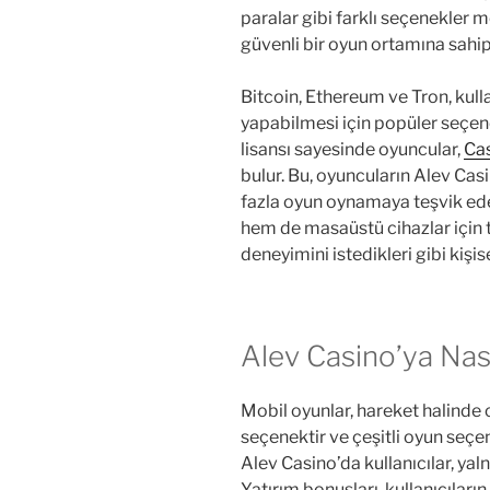
paralar gibi farklı seçenekler 
güvenli bir oyun ortamına sahip 
Bitcoin, Ethereum ve Tron, kulla
yapabilmesi için popüler seçene
lisansı sayesinde oyuncular,
Cas
bulur. Bu, oyuncuların Alev Casi
fazla oyun oynamaya teşvik ede
hem de masaüstü cihazlar için t
deneyimini istedikleri gibi kişise
Alev Casino’ya Nasıl
Mobil oyunlar, hareket halinde 
seçenektir ve çeşitli oyun seçen
Alev Casino’da kullanıcılar, yaln
Yatırım bonusları, kullanıcıları