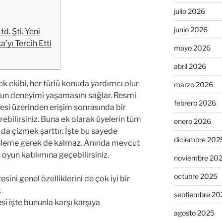
julio 2026
junio 2026
d. Şti. Yeni
’yı Tercih Etti
mayo 2026
abril 2026
k ekibi, her türlü konuda yardımcı olur
marzo 2026
oyun deneyimi yaşamasını sağlar. Resmi
febrero 2026
resi üzerinden erişim sonrasında bir
ebilirsiniz. Buna ek olarak üyelerin tüm
enero 2026
 da çizmek şarttır. İşte bu sayede
diciembre 202
işleme gerek de kalmaz. Anında mevcut
oyun katılımına geçebilirsiniz.
noviembre 20
octubre 2025
esini genel özelliklerini de çok iyi bir
.
septiembre 20
si işte bununla karşı karşıya
agosto 2025