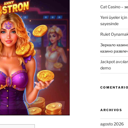
Cat Casino – 
Yeni üyeler içi
sayesinde
Rulet Oynamak 
Зеркало казино
казино развле
Jackpot avcıla
demo
COMENTARIO
ARCHIVOS
agosto 2026