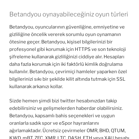
Betandyou oynayabileceğiniz oyun türleri
Betandyou, oyuncularının güvenliğine, emniyetine ve
gizliliğine öncelik vererek sorumlu oyun oynamanın
ötesine geçer. Betandyou, kişisel bilgilerinizi bir
profesyonel gibi korumak için HTTPS ve son teknoloji
şifreleme kullanarak gizliliğinizi ciddiye alır. Hesapları
daha fazla korumak için iki faktörlü kimlik doğrulama
kullanılır. Betandyou, çevrimiçi hamleler yaparken özel
bilgilerinizi sıkı bir şekilde kilit altında tutmak için SSL
kullanarak arkanızı kollar.
Sizde hemen şimdi bizi twitter hesabınızdan takip
edebilirsiniz ve gelişmelerden haberdar olabilirsiniz.
Betandyou, kapsamlı bahis seçenekleri ve uygun
oranlarla sadık spor ve eSpor hayranlarını
ağırlamaktadır. Ücretsiz çevirmeler OMR, BHD, QTUM,
KWD, mBT, ZEC, XMR, LTC, DASH, ETH veya XAU hesabı