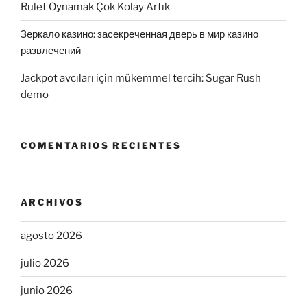
Rulet Oynamak Çok Kolay Artık
Зеркало казино: засекреченная дверь в мир казино
развлечений
Jackpot avcıları için mükemmel tercih: Sugar Rush
demo
COMENTARIOS RECIENTES
ARCHIVOS
agosto 2026
julio 2026
junio 2026