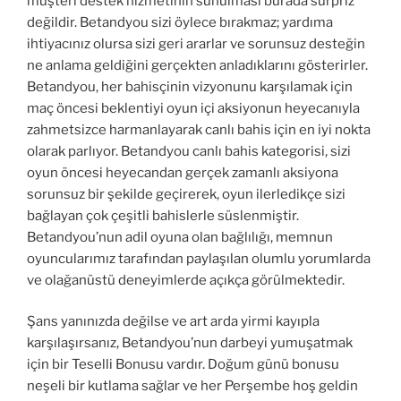
müşteri destek hizmetinin sunulması burada sürpriz
değildir. Betandyou sizi öylece bırakmaz; yardıma
ihtiyacınız olursa sizi geri ararlar ve sorunsuz desteğin
ne anlama geldiğini gerçekten anladıklarını gösterirler.
Betandyou, her bahisçinin vizyonunu karşılamak için
maç öncesi beklentiyi oyun içi aksiyonun heyecanıyla
zahmetsizce harmanlayarak canlı bahis için en iyi nokta
olarak parlıyor. Betandyou canlı bahis kategorisi, sizi
oyun öncesi heyecandan gerçek zamanlı aksiyona
sorunsuz bir şekilde geçirerek, oyun ilerledikçe sizi
bağlayan çok çeşitli bahislerle süslenmiştir.
Betandyou’nun adil oyuna olan bağlılığı, memnun
oyuncularımız tarafından paylaşılan olumlu yorumlarda
ve olağanüstü deneyimlerde açıkça görülmektedir.
Şans yanınızda değilse ve art arda yirmi kayıpla
karşılaşırsanız, Betandyou’nun darbeyi yumuşatmak
için bir Teselli Bonusu vardır. Doğum günü bonusu
neşeli bir kutlama sağlar ve her Perşembe hoş geldin