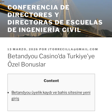
Saltar
CONFERENCIA DE
al
DIRECTORES Y
contenido
DIRECTORAS DE ESCUELAS
DE INGENIERÍA CIVIL
PUBLICADO
13 MARZO, 2026
POR
JTORRECILLA@GMAIL.COM
EL
Betandyou Casino’da Turkiye’ye
Özel Bonuslar
Content
Betandyou üyelik kaydı ve bahis sitesine yeni
giriş