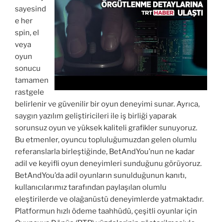
sayesind
e her
spin, el
veya
oyun
sonucu
tamamen
rastgele
belirlenir ve güvenilir bir oyun deneyimi sunar. Ayrıca,
saygın yazılım geliştiricileri ile iş birliği yaparak
sorunsuz oyun ve yüksek kaliteli grafikler sunuyoruz.
Bu etmenler, oyuncu topluluğumuzdan gelen olumlu
referanslarla birleştiğinde, BetAndYou’nun ne kadar
adil ve keyifli oyun deneyimleri sunduğunu görüyoruz.
BetAndYou’da adil oyunların sunulduğunun kanıtı,
kullanıcılarımız tarafından paylaşılan olumlu
eleştirilerde ve olağanüstü deneyimlerde yatmaktadır.
Platformun hızlı ödeme taahhüdü, çeşitli oyunlar için