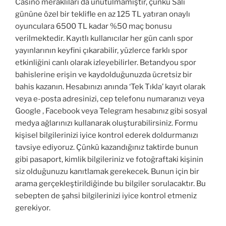
Casino meraklıları da unutulmamıştır, çünkü Salı
gününe özel bir teklifle en az 125 TL yatıran onaylı
oyunculara 6500 TL kadar %50 maç bonusu
verilmektedir. Kayıtlı kullanıcılar her gün canlı spor
yayınlarının keyfini çıkarabilir, yüzlerce farklı spor
etkinliğini canlı olarak izleyebilirler. Betandyou spor
bahislerine erişin ve kaydolduğunuzda ücretsiz bir
bahis kazanın. Hesabınızı anında ‘Tek Tıkla’ kayıt olarak
veya e-posta adresinizi, cep telefonu numaranızı veya
Google , Facebook veya Telegram hesabınız gibi sosyal
medya ağlarınızı kullanarak oluşturabilirsiniz. Formu
kişisel bilgilerinizi iyice kontrol ederek doldurmanızı
tavsiye ediyoruz. Çünkü kazandığınız taktirde bunun
gibi pasaport, kimlik bilgileriniz ve fotoğraftaki kişinin
siz olduğunuzu kanıtlamak gerekecek. Bunun için bir
arama gerçekleştirildiğinde bu bilgiler sorulacaktır. Bu
sebepten de şahsi bilgilerinizi iyice kontrol etmeniz
gerekiyor.