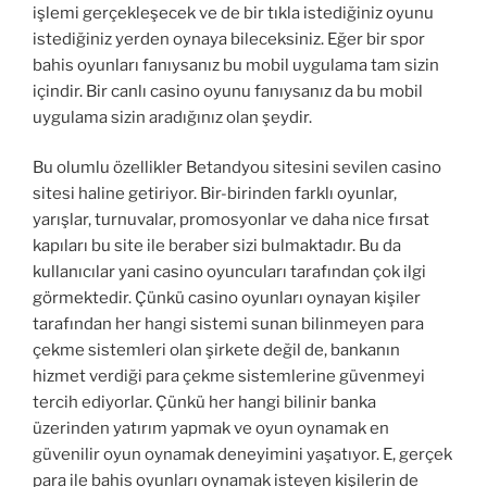
işlemi gerçekleşecek ve de bir tıkla istediğiniz oyunu
istediğiniz yerden oynaya bileceksiniz. Eğer bir spor
bahis oyunları fanıysanız bu mobil uygulama tam sizin
içindir. Bir canlı casino oyunu fanıysanız da bu mobil
uygulama sizin aradığınız olan şeydir.
Bu olumlu özellikler Betandyou sitesini sevilen casino
sitesi haline getiriyor. Bir-birinden farklı oyunlar,
yarışlar, turnuvalar, promosyonlar ve daha nice fırsat
kapıları bu site ile beraber sizi bulmaktadır. Bu da
kullanıcılar yani casino oyuncuları tarafından çok ilgi
görmektedir. Çünkü casino oyunları oynayan kişiler
tarafından her hangi sistemi sunan bilinmeyen para
çekme sistemleri olan şirkete değil de, bankanın
hizmet verdiği para çekme sistemlerine güvenmeyi
tercih ediyorlar. Çünkü her hangi bilinir banka
üzerinden yatırım yapmak ve oyun oynamak en
güvenilir oyun oynamak deneyimini yaşatıyor. E, gerçek
para ile bahis oyunları oynamak isteyen kişilerin de