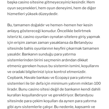
başka casino sitesine gitmeyeceyiniz kesindir. Hem
oyun seçenekleri, hem oyun deneyimi, hem de diğer
hizmetleri yüksek düzeydedir.
Bu, tamamen doğaldır ve hemen-hemen her kesin
anlayış göstereceği konudur. Öncelikle belirtmek
isteriz ki, casino oyunları oynatan sitelere giriş yapmak
için erişim zaman zaman yasaklansa da Betandyou
sitesinde bahis oyunlarının keyfini çıkarmak tamamen
yasaldır. Bankanın sunduğu para yatırma
sistemlerinden birini seçmenin ardından dikkat
etmeniz gereken husus bu sistemin ismini, koşullarını
ve oradaki bilgilerinizi iyice kontrol etmenizdir.
Cepbank, Havale bankası ve Ecopayz para yatırma
sistemleri ile bir defa için minimum yatırım miktarı 100
liradır. Bunu casino sitesi değil de bankanın kendi dahili
kuralları koşullandırıyor ve gerektiriyor. Betandyou
sitesinde para çekim koşulları da aynen para yatırma
gibi aynı sistemlerle çalışır. Bu nedenle, kapsamlı ve