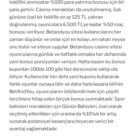
teklifini anımsatan %100 para yatırma bonusu için bir
şans getirir. Casino meraklıları da unutulmamış, Salı
gününe özel bir teklifle en az 125 TL yatıran
doğrulanmış oyunculara 6.500 TL’ye kadar %50 maç
bonusu veriliyor. Betandyou sitesi kullanıcılarını her
zaman düşünür ve onlar için en kolayı, en rahatı neyse
onu bulur ve siteye uygular. Betandyou casino sitesi
oyuncularına günlük ve haftalık olmakla her defasında
yeni bonus porsiyonları veriyor. Hatta bazen bu bonus
kuponları 100de 100 gibi faiz derecesine sahip ola
biliyor. Kullanıcılar her defa yeni kuponu kullanarak
farklı oyunlar oynaya bilir ve daha fazla kazana bilirler.
BetAndYou, oyuncularını ödüllendirmek için çeşitli
tercihlere hitap eden birçok bonus sunmaktadır. Spor
bahisleri meraklıları için Günün Bahisleri, özel olarak
seçilmiş etkinlikler için oranlarda %10’luk bir artış
sunarak potansiyel kazançlara heyecan verici bir
avantaj sağlamaktadır.