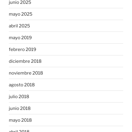
junio 2025
mayo 2025
abril 2025
mayo 2019
febrero 2019
diciembre 2018
noviembre 2018
agosto 2018
julio 2018
junio 2018
mayo 2018
abril 2018