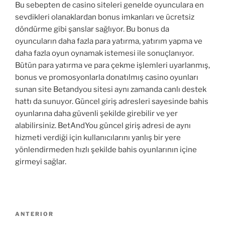
Bu sebepten de casino siteleri genelde oyunculara en
sevdikleri olanaklardan bonus imkanları ve ücretsiz
döndürme gibi şanslar sağlıyor. Bu bonus da
oyuncuların daha fazla para yatırma, yatırım yapma ve
daha fazla oyun oynamak istemesi ile sonuçlanıyor.
Bütün para yatırma ve para çekme işlemleri uyarlanmış,
bonus ve promosyonlarla donatılmış casino oyunları
sunan site Betandyou sitesi aynı zamanda canlı destek
hattı da sunuyor. Güncel giriş adresleri sayesinde bahis
oyunlarına daha güvenli şekilde girebilir ve yer
alabilirsiniz. BetAndYou güncel giriş adresi de aynı
hizmeti verdiği için kullanıcılarını yanlış bir yere
yönlendirmeden hızlı şekilde bahis oyunlarının içine
girmeyi sağlar.
Navegación
Entrada
ANTERIOR
de