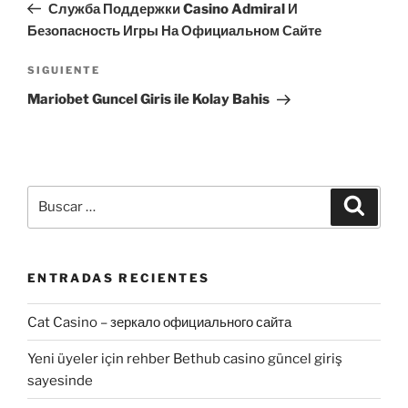
anterior:
Служба Поддержки Casino Admiral И
entradas
Безопасность Игры На Официальном Сайте
Siguiente
SIGUIENTE
entrada
Mariobet Guncel Giris ile Kolay Bahis
Buscar
Buscar
por:
ENTRADAS RECIENTES
Cat Casino – зеркало официального сайта
Yeni üyeler için rehber Bethub casino güncel giriş
sayesinde