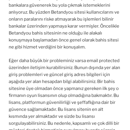
bankalara güvenerek bu yola çıkmak istemeklerini
anlıyoruz. Bu yüzden Betandyou sitesi kullanıcılarını ve
onların paralarını riske atmayarak bu işlemleri bilinir
bankalar üzerinden yapmaya karar vermişler. Öncelikle
Betandyou bahis sitesinin ne olduğu ile alakalı
konuşmaya başlamadan önce genel olarak bahis sitesi
ne gibi hizmet verdiğini bir konuşalım.
Eğer daha büyük bir probleminiz varsa email protected
üzerinden iletişim kurabilirsiniz. Bunun dışında yer alan
giriş problemleri ve güncel giriş adres bilgileri için
aşağıda yer alan hesapdan bilgi alabilirsiniz. Bir bahis
sitesine üye olmadan önce yapmanız gereken ilk şey o
firmanın oyun lisansının olup olmadığına bakmaktır. Bu
lisans, platformun güvenilirliği ve şeffaflığına dair bir
güvence sağlamaktadır. Bu lisans sitenin en alt
kısmında yer almaktadır ve sizde bu lisansı
sorgulayabilirsiniz. Bu nedenle, kapsamlı ve çok dilli bir