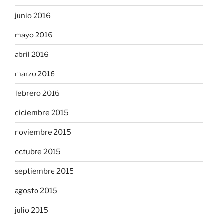
junio 2016
mayo 2016
abril 2016
marzo 2016
febrero 2016
diciembre 2015
noviembre 2015
octubre 2015
septiembre 2015
agosto 2015
julio 2015