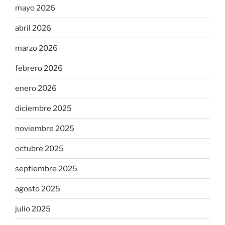
mayo 2026
abril 2026
marzo 2026
febrero 2026
enero 2026
diciembre 2025
noviembre 2025
octubre 2025
septiembre 2025
agosto 2025
julio 2025