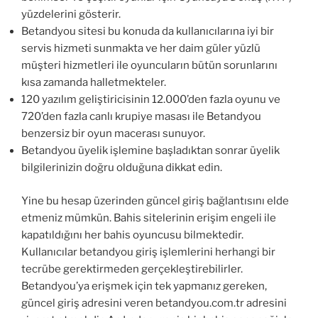
yüzdelerini gösterir.
Betandyou sitesi bu konuda da kullanıcılarına iyi bir
servis hizmeti sunmakta ve her daim güler yüzlü
müşteri hizmetleri ile oyuncuların bütün sorunlarını
kısa zamanda halletmekteler.
120 yazılım geliştiricisinin 12.000’den fazla oyunu ve
720’den fazla canlı krupiye masası ile Betandyou
benzersiz bir oyun macerası sunuyor.
Betandyou üyelik işlemine başladıktan sonrar üyelik
bilgilerinizin doğru olduğuna dikkat edin.
Yine bu hesap üzerinden güncel giriş bağlantısını elde
etmeniz mümkün. Bahis sitelerinin erişim engeli ile
kapatıldığını her bahis oyuncusu bilmektedir.
Kullanıcılar betandyou giriş işlemlerini herhangi bir
tecrübe gerektirmeden gerçekleştirebilirler.
Betandyou’ya erişmek için tek yapmanız gereken,
güncel giriş adresini veren betandyou.com.tr adresini