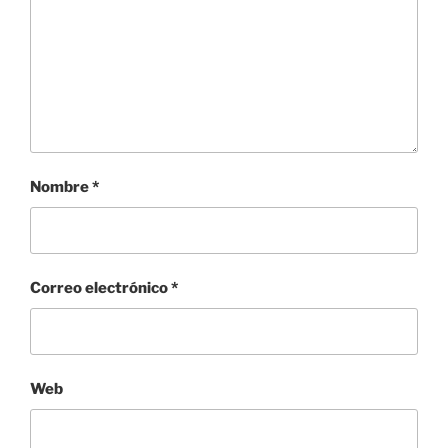
Nombre
*
Correo electrónico
*
Web