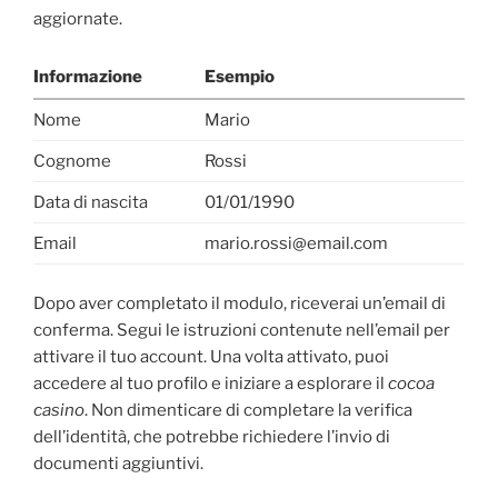
aggiornate.
Informazione
Esempio
Nome
Mario
Cognome
Rossi
Data di nascita
01/01/1990
Email
mario.rossi@email.com
Dopo aver completato il modulo, riceverai un’email di
conferma. Segui le istruzioni contenute nell’email per
attivare il tuo account. Una volta attivato, puoi
accedere al tuo profilo e iniziare a esplorare il
cocoa
casino
. Non dimenticare di completare la verifica
dell’identità, che potrebbe richiedere l’invio di
documenti aggiuntivi.