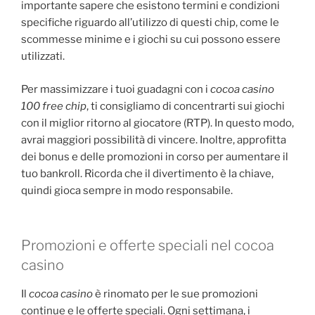
importante sapere che esistono termini e condizioni
specifiche riguardo all’utilizzo di questi chip, come le
scommesse minime e i giochi su cui possono essere
utilizzati.
Per massimizzare i tuoi guadagni con i
cocoa casino
100 free chip
, ti consigliamo di concentrarti sui giochi
con il miglior ritorno al giocatore (RTP). In questo modo,
avrai maggiori possibilità di vincere. Inoltre, approfitta
dei bonus e delle promozioni in corso per aumentare il
tuo bankroll. Ricorda che il divertimento è la chiave,
quindi gioca sempre in modo responsabile.
Promozioni e offerte speciali nel cocoa
casino
Il
cocoa casino
è rinomato per le sue promozioni
continue e le offerte speciali. Ogni settimana, i