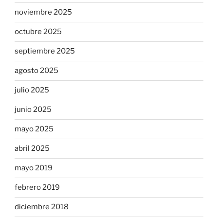
noviembre 2025
octubre 2025
septiembre 2025
agosto 2025
julio 2025
junio 2025
mayo 2025
abril 2025
mayo 2019
febrero 2019
diciembre 2018