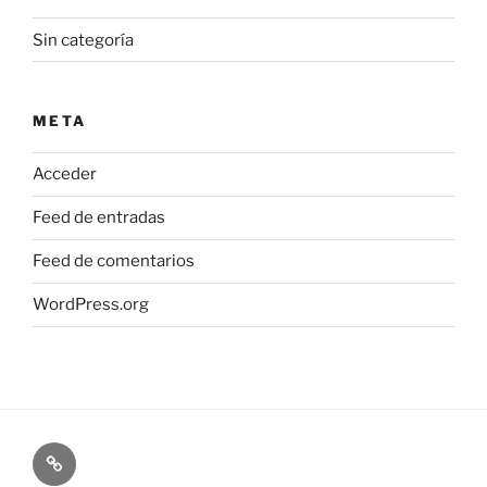
Sin categoría
META
Acceder
Feed de entradas
Feed de comentarios
WordPress.org
CODICES