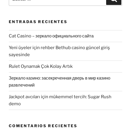
por:
ENTRADAS RECIENTES
Cat Casino – зеркало официального сайта
Yeni üyeler için rehber Bethub casino güncel giriş
sayesinde
Rulet Oynamak Çok Kolay Artık
Зеркало казино: засекреченная дверь в мир казино
развлечений
Jackpot avcıları için mükemmel tercih: Sugar Rush
demo
COMENTARIOS RECIENTES