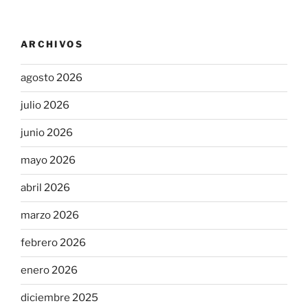
ARCHIVOS
agosto 2026
julio 2026
junio 2026
mayo 2026
abril 2026
marzo 2026
febrero 2026
enero 2026
diciembre 2025