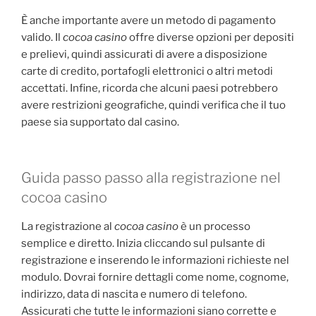
È anche importante avere un metodo di pagamento
valido. Il
cocoa casino
offre diverse opzioni per depositi
e prelievi, quindi assicurati di avere a disposizione
carte di credito, portafogli elettronici o altri metodi
accettati. Infine, ricorda che alcuni paesi potrebbero
avere restrizioni geografiche, quindi verifica che il tuo
paese sia supportato dal casino.
Guida passo passo alla registrazione nel
cocoa casino
La registrazione al
cocoa casino
è un processo
semplice e diretto. Inizia cliccando sul pulsante di
registrazione e inserendo le informazioni richieste nel
modulo. Dovrai fornire dettagli come nome, cognome,
indirizzo, data di nascita e numero di telefono.
Assicurati che tutte le informazioni siano corrette e