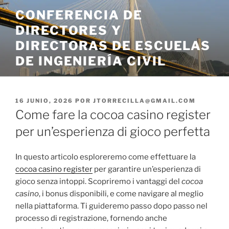
Saltar
CONFERENCIA DE
al
DIRECTORES Y
contenido
DIRECTORAS DE ESCUELAS
DE INGENIERÍA CIVIL
PUBLICADO
16 JUNIO, 2026
POR
JTORRECILLA@GMAIL.COM
EL
Come fare la cocoa casino register
per un’esperienza di gioco perfetta
In questo articolo esploreremo come effettuare la
cocoa casino register
per garantire un’esperienza di
gioco senza intoppi. Scopriremo i vantaggi del
cocoa
casino
, i bonus disponibili, e come navigare al meglio
nella piattaforma. Ti guideremo passo dopo passo nel
processo di registrazione, fornendo anche