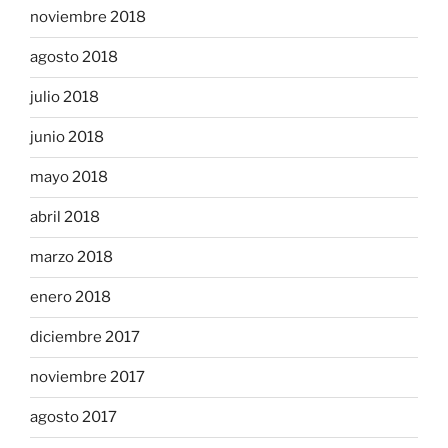
noviembre 2018
agosto 2018
julio 2018
junio 2018
mayo 2018
abril 2018
marzo 2018
enero 2018
diciembre 2017
noviembre 2017
agosto 2017