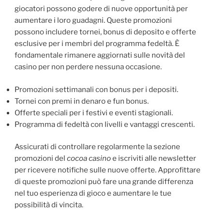
giocatori possono godere di nuove opportunità per
aumentare i loro guadagni. Queste promozioni
possono includere tornei, bonus di deposito e offerte
esclusive per i membri del programma fedeltà. È
fondamentale rimanere aggiornati sulle novità del
casino per non perdere nessuna occasione.
Promozioni settimanali con bonus per i depositi.
Tornei con premi in denaro e fun bonus.
Offerte speciali per i festivi e eventi stagionali.
Programma di fedeltà con livelli e vantaggi crescenti.
Assicurati di controllare regolarmente la sezione
promozioni del
cocoa casino
e iscriviti alle newsletter
per ricevere notifiche sulle nuove offerte. Approfittare
di queste promozioni può fare una grande differenza
nel tuo esperienza di gioco e aumentare le tue
possibilità di vincita.