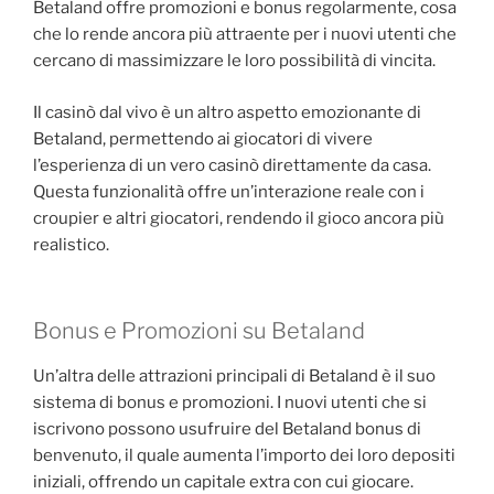
Betaland offre promozioni e bonus regolarmente, cosa
che lo rende ancora più attraente per i nuovi utenti che
cercano di massimizzare le loro possibilità di vincita.
Il casinò dal vivo è un altro aspetto emozionante di
Betaland, permettendo ai giocatori di vivere
l’esperienza di un vero casinò direttamente da casa.
Questa funzionalità offre un’interazione reale con i
croupier e altri giocatori, rendendo il gioco ancora più
realistico.
Bonus e Promozioni su Betaland
Un’altra delle attrazioni principali di Betaland è il suo
sistema di bonus e promozioni. I nuovi utenti che si
iscrivono possono usufruire del Betaland bonus di
benvenuto, il quale aumenta l’importo dei loro depositi
iniziali, offrendo un capitale extra con cui giocare.