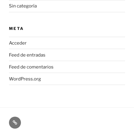
Sin categoría
META
Acceder
Feed de entradas
Feed de comentarios
WordPress.org
CODICES