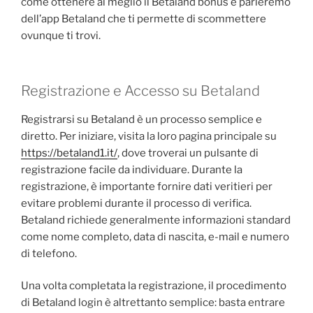
come ottenere al meglio il Betaland bonus e parleremo
dell’app Betaland che ti permette di scommettere
ovunque ti trovi.
Registrazione e Accesso su Betaland
Registrarsi su Betaland è un processo semplice e
diretto. Per iniziare, visita la loro pagina principale su
https://betaland1.it/
, dove troverai un pulsante di
registrazione facile da individuare. Durante la
registrazione, è importante fornire dati veritieri per
evitare problemi durante il processo di verifica.
Betaland richiede generalmente informazioni standard
come nome completo, data di nascita, e-mail e numero
di telefono.
Una volta completata la registrazione, il procedimento
di Betaland login è altrettanto semplice: basta entrare