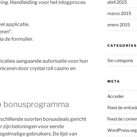
ving. Handleiding voor het inlogproces
abril 2015
marzo 2015
el applicatie.
enero 2015
eren”.
a de formulier.
CATEGORÍAS
Sin categoría
icaties aangaande autorisatie voor hun
iceren door crystal roll casino en
META
Acceder
gio bonusprogramma
Feed de entrad
erschillende soorten bonusdeals gericht
Feed de comen
r zijn beloningen voor eerste
WordPress.org
gelmatige gebruikers. De lijst van