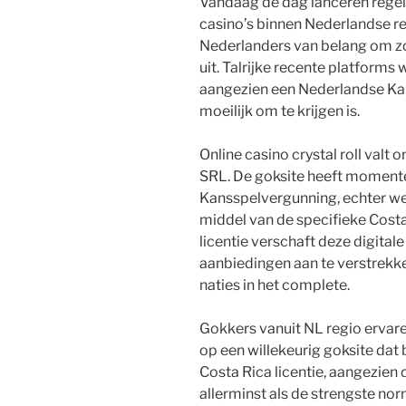
Vandaag de dag lanceren rege
casino’s binnen Nederlandse reg
Nederlanders van belang om zo’
uit. Talrijke recente platforms 
aangezien een Nederlandse Kan
moeilijk om te krijgen is.
Online casino crystal roll valt 
SRL. De goksite heeft momente
Kansspelvergunning, echter we
middel van de specifieke Cost
licentie verschaft deze digital
aanbiedingen aan te verstrekk
naties in het complete.
Gokkers vanuit NL regio ervaren
op een willekeurig goksite dat
Costa Rica licentie, aangezie
allerminst als de strengste n