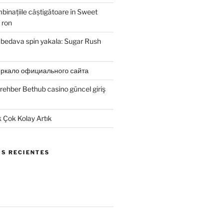
inațiile câștigătoare în Sweet
 ron
bedava spin yakala: Sugar Rush
зеркало официального сайта
n rehber Bethub casino güncel giriş
Çok Kolay Artık
S RECIENTES