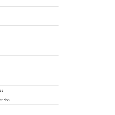
as
tarios