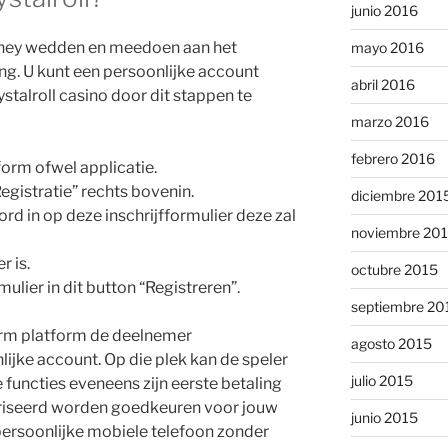
junio 2016
ney wedden en meedoen aan het
mayo 2016
ng. U kunt een persoonlijke account
abril 2016
stalroll casino door dit stappen te
marzo 2016
febrero 2016
form ofwel applicatie.
Registratie” rechts bovenin.
diciembre 201
rd in op deze inschrijfformulier deze zal
noviembre 20
r is.
octubre 2015
ulier in dit button “Registreren”.
septiembre 20
form platform de deelnemer
agosto 2015
lijke account. Op die plek kan de speler
julio 2015
 functies eveneens zijn eerste betaling
oriseerd worden goedkeuren voor jouw
junio 2015
persoonlijke mobiele telefoon zonder