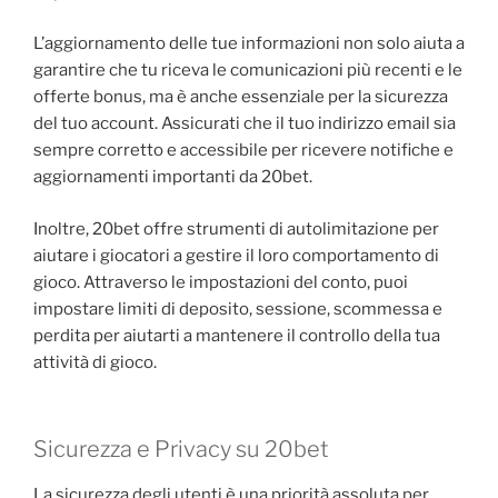
L’aggiornamento delle tue informazioni non solo aiuta a
garantire che tu riceva le comunicazioni più recenti e le
offerte bonus, ma è anche essenziale per la sicurezza
del tuo account. Assicurati che il tuo indirizzo email sia
sempre corretto e accessibile per ricevere notifiche e
aggiornamenti importanti da 20bet.
Inoltre, 20bet offre strumenti di autolimitazione per
aiutare i giocatori a gestire il loro comportamento di
gioco. Attraverso le impostazioni del conto, puoi
impostare limiti di deposito, sessione, scommessa e
perdita per aiutarti a mantenere il controllo della tua
attività di gioco.
Sicurezza e Privacy su 20bet
La sicurezza degli utenti è una priorità assoluta per