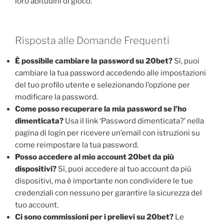
loro abitudini di gioco.
Risposta alle Domande Frequenti
È possibile cambiare la password su 20bet?
Sì, puoi
cambiare la tua password accedendo alle impostazioni
del tuo profilo utente e selezionando l’opzione per
modificare la password.
Come posso recuperare la mia password se l’ho
dimenticata?
Usa il link ‘Password dimenticata?’ nella
pagina di login per ricevere un’email con istruzioni su
come reimpostare la tua password.
Posso accedere al mio account 20bet da più
dispositivi?
Sì, puoi accedere al tuo account da più
dispositivi, ma è importante non condividere le tue
credenziali con nessuno per garantire la sicurezza del
tuo account.
Ci sono commissioni per i prelievi su 20bet?
Le