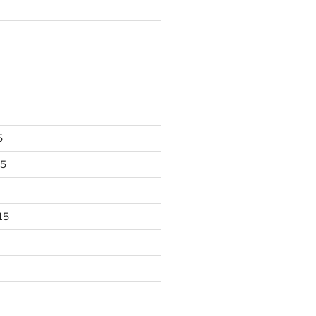
5
15
15