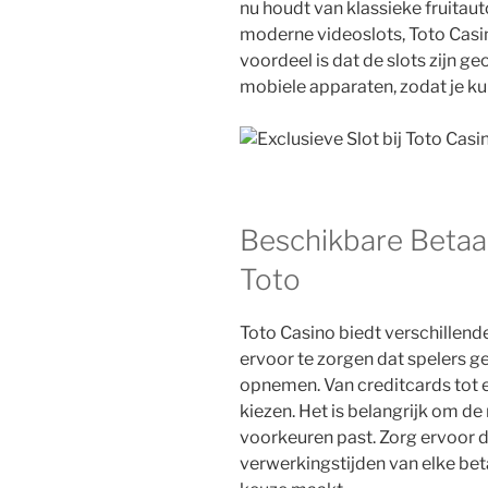
nu houdt van klassieke fruitau
moderne videoslots, Toto Casin
voordeel is dat de slots zijn g
mobiele apparaten, zodat je ku
Beschikbare Betaa
Toto
Toto Casino biedt verschille
ervoor te zorgen dat spelers g
opnemen. Van creditcards tot e-w
kiezen. Het is belangrijk om de 
voorkeuren past. Zorg ervoor da
verwerkingstijden van elke be