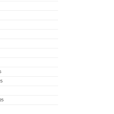
5
25
25