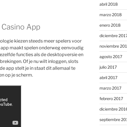
abril 2018
marzo 2018
o Casino App
enero 2018
diciembre 201
ologie kiezen steeds meer spelers voor
noviembre 20
o app maakt spelen onderweg eenvoudig
ezelfde functies als de desktopversie en
agosto 2017
rekingen. Of je nu wilt inloggen, slots
julio 2017
de app stelt je in staat dit allemaal te
en op je scherm.
abril 2017
marzo 2017
febrero 2017
diciembre 201
septiembre 20