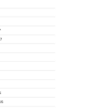
7
17
6
16