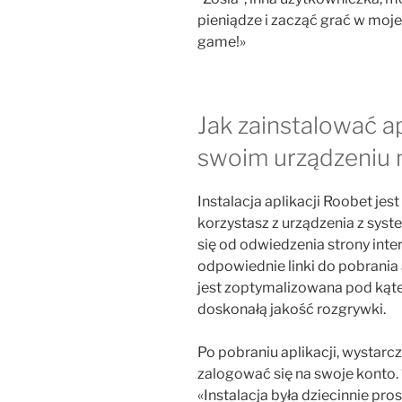
pieniądze i zacząć grać w moje 
game!»
Jak zainstalować a
swoim urządzeniu
Instalacja aplikacji Roobet jest
korzystasz z urządzenia z sys
się od odwiedzenia strony inte
odpowiednie linki do pobrania 
jest zoptymalizowana pod kąt
doskonałą jakość rozgrywki.
Po pobraniu aplikacji, wystarcz
zalogować się na swoje konto. 
«Instalacja była dziecinnie pro