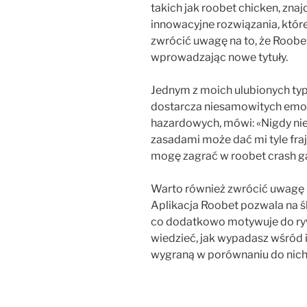
takich jak roobet chicken, zna
innowacyjne rozwiązania, któr
zwrócić uwagę na to, że Roobet
wprowadzając nowe tytuły.
Jednym z moich ulubionych typó
dostarcza niesamowitych emocji
hazardowych, mówi: «Nigdy nie
zasadami może dać mi tyle fr
mogę zagrać w roobet crash 
Warto również zwrócić uwagę n
Aplikacja Roobet pozwala na śl
co dodatkowo motywuje do rywal
wiedzieć, jak wypadasz wśród i
wygraną w porównaniu do nich