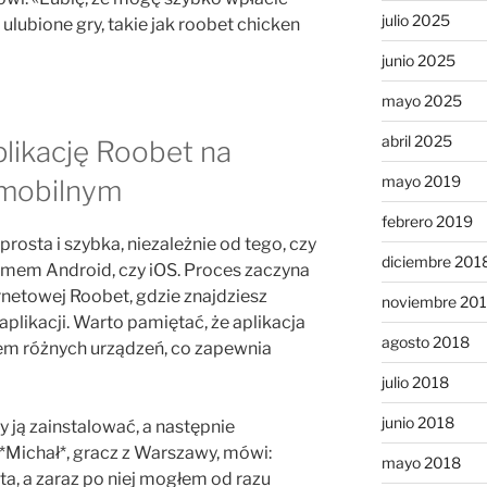
julio 2025
ulubione gry, takie jak roobet chicken
junio 2025
mayo 2025
abril 2025
plikację Roobet na
mayo 2019
 mobilnym
febrero 2019
 prosta i szybka, niezależnie od tego, czy
diciembre 201
temem Android, czy iOS. Proces zaczyna
rnetowej Roobet, gdzie znajdziesz
noviembre 20
aplikacji. Warto pamiętać, że aplikacja
agosto 2018
em różnych urządzeń, co zapewnia
julio 2018
junio 2018
y ją zainstalować, a następnie
*Michał*, gracz z Warszawy, mówi:
mayo 2018
sta, a zaraz po niej mogłem od razu