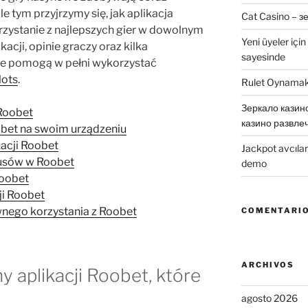
e tym przyjrzymy się, jak aplikacja
Cat Casino – 
zystanie z najlepszych gier w dowolnym
Yeni üyeler içi
acji, opinie graczy oraz kilka
sayesinde
e pomogą w pełni wykorzystać
lots
.
Rulet Oynamak 
Зеркало казино
 Roobet
казино развле
obet na swoim urządzeniu
kacji Roobet
Jackpot avcıla
nusów w Roobet
demo
Roobet
ji Roobet
nego korzystania z Roobet
COMENTARIO
ARCHIVOS
y aplikacji Roobet, które
agosto 2026