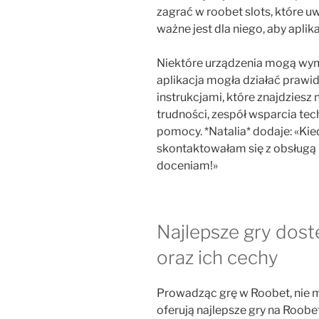
zagrać w roobet slots, które u
ważne jest dla niego, aby aplik
Niektóre urządzenia mogą wy
aplikacja mogła działać prawi
instrukcjami, które znajdziesz
trudności, zespół wsparcia te
pomocy. *Natalia* dodaje: «Kie
skontaktowałam się z obsługą
doceniam!»
Najlepsze gry dost
oraz ich cechy
Prowadząc grę w Roobet, nie 
oferują najlepsze gry na Roob