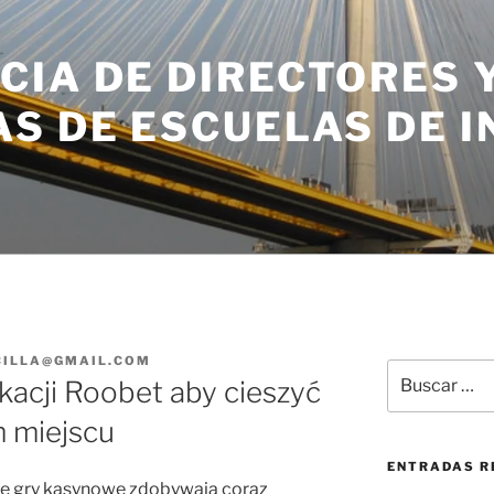
CIA DE DIRECTORES 
S DE ESCUELAS DE I
CILLA@GMAIL.COM
Buscar
ikacji Roobet aby cieszyć
por:
m miejscu
ENTRADAS R
ne gry kasynowe zdobywają coraz