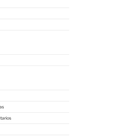
as
tarios