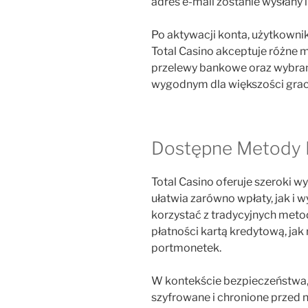
adres e-mail zostanie wysłany l
Po aktywacji konta, użytkown
Total Casino akceptuje różne m
przelewy bankowe oraz wybrane
wygodnym dla większości grac
Dostępne Metody P
Total Casino oferuje szeroki w
ułatwia zarówno wpłaty, jak i
korzystać z tradycyjnych metod
płatności kartą kredytową, ja
portmonetek.
W kontekście bezpieczeństwa, 
szyfrowane i chronione przed