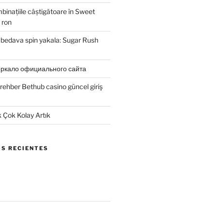
inațiile câștigătoare în Sweet
 ron
bedava spin yakala: Sugar Rush
зеркало официального сайта
n rehber Bethub casino güncel giriş
Çok Kolay Artık
S RECIENTES