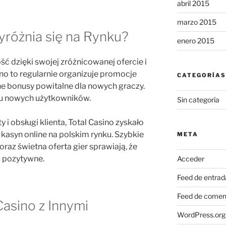
abril 2015
marzo 2015
yróżnia się na Rynku?
enero 2015
ść dzięki swojej zróżnicowanej ofercie i
o to regularnie organizuje promocje
CATEGORÍAS
ne bonusy powitalne dla nowych graczy.
lu nowych użytkowników.
Sin categoría
 i obsługi klienta, Total Casino zyskało
 kasyn online na polskim rynku. Szybkie
META
oraz świetna oferta gier sprawiają, że
o pozytywne.
Acceder
Feed de entrad
Feed de comen
asino z Innymi
WordPress.org