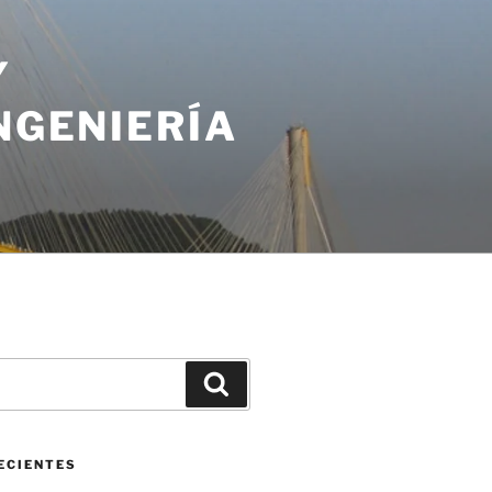
Y
NGENIERÍA
Buscar
ECIENTES