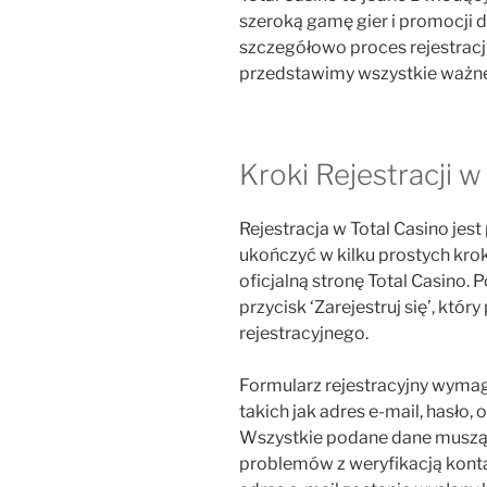
szeroką gamę gier i promocji 
szczegółowo proces rejestracji 
przedstawimy wszystkie ważne 
Kroki Rejestracji w
Rejestracja w Total Casino je
ukończyć w kilku prostych kro
oficjalną stronę Total Casino. 
przycisk ‘Zarejestruj się’, któr
rejestracyjnego.
Formularz rejestracyjny wyma
takich jak adres e-mail, hasło,
Wszystkie podane dane muszą 
problemów z weryfikacją konta