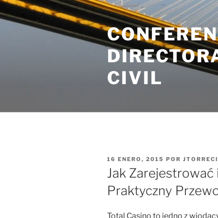
Saltar
al
CONFEREN
contenido
DIRECTORA
CIVIL
PUBLICADO
16 ENERO, 2015
POR
JTORREC
EL
Jak Zarejestrować i
Praktyczny Przew
Total Casino to jedno z wiodąc