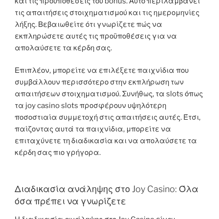
και τις προϋποθέσεις του bonus. Αυτό περιλαμβάνει
τις απαιτήσεις στοιχηματισμού και τις ημερομηνίες
λήξης. Βεβαιωθείτε ότι γνωρίζετε πώς να
εκπληρώσετε αυτές τις προϋποθέσεις για να
απολαύσετε τα κέρδη σας.
Επιπλέον, μπορείτε να επιλέξετε παιχνίδια που
συμβάλλουν περισσότερο στην εκπλήρωση των
απαιτήσεων στοιχηματισμού. Συνήθως, τα slots όπως
τα joy casino slots προσφέρουν υψηλότερη
ποσοστιαία συμμετοχή στις απαιτήσεις αυτές. Έτσι,
παίζοντας αυτά τα παιχνίδια, μπορείτε να
επιταχύνετε τη διαδικασία και να απολαύσετε τα
κέρδη σας πιο γρήγορα.
Διαδικασία ανάληψης στο Joy Casino: Όλα
όσα πρέπει να γνωρίζετε