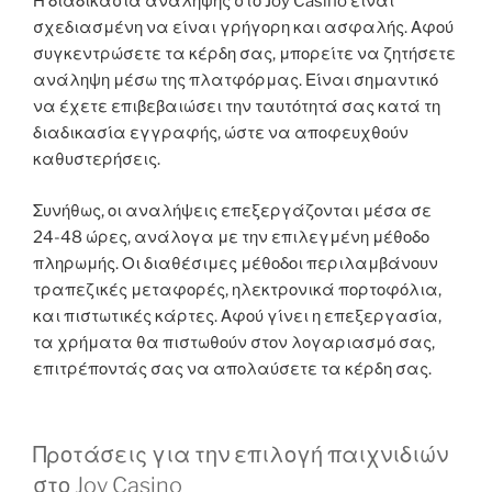
Η διαδικασία ανάληψης στο Joy Casino είναι
σχεδιασμένη να είναι γρήγορη και ασφαλής. Αφού
συγκεντρώσετε τα κέρδη σας, μπορείτε να ζητήσετε
ανάληψη μέσω της πλατφόρμας. Είναι σημαντικό
να έχετε επιβεβαιώσει την ταυτότητά σας κατά τη
διαδικασία εγγραφής, ώστε να αποφευχθούν
καθυστερήσεις.
Συνήθως, οι αναλήψεις επεξεργάζονται μέσα σε
24-48 ώρες, ανάλογα με την επιλεγμένη μέθοδο
πληρωμής. Οι διαθέσιμες μέθοδοι περιλαμβάνουν
τραπεζικές μεταφορές, ηλεκτρονικά πορτοφόλια,
και πιστωτικές κάρτες. Αφού γίνει η επεξεργασία,
τα χρήματα θα πιστωθούν στον λογαριασμό σας,
επιτρέποντάς σας να απολαύσετε τα κέρδη σας.
Προτάσεις για την επιλογή παιχνιδιών
στο Joy Casino