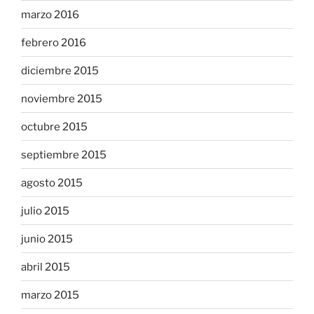
marzo 2016
febrero 2016
diciembre 2015
noviembre 2015
octubre 2015
septiembre 2015
agosto 2015
julio 2015
junio 2015
abril 2015
marzo 2015