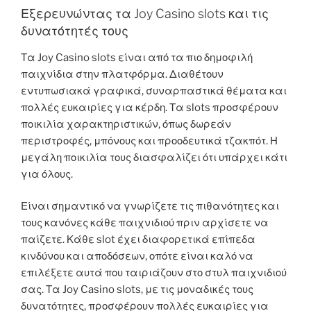
Εξερευνώντας τα Joy Casino slots και τις
δυνατότητές τους
Τα Joy Casino slots είναι από τα πιο δημοφιλή
παιχνίδια στην πλατφόρμα. Διαθέτουν
εντυπωσιακά γραφικά, συναρπαστικά θέματα και
πολλές ευκαιρίες για κέρδη. Τα slots προσφέρουν
ποικιλία χαρακτηριστικών, όπως δωρεάν
περιστροφές, μπόνους και προοδευτικά τζακπότ. Η
μεγάλη ποικιλία τους διασφαλίζει ότι υπάρχει κάτι
για όλους.
Είναι σημαντικό να γνωρίζετε τις πιθανότητες και
τους κανόνες κάθε παιχνιδιού πριν αρχίσετε να
παίζετε. Κάθε slot έχει διαφορετικά επίπεδα
κινδύνου και αποδόσεων, οπότε είναι καλό να
επιλέξετε αυτά που ταιριάζουν στο στυλ παιχνιδιού
σας. Τα Joy Casino slots, με τις μοναδικές τους
δυνατότητες, προσφέρουν πολλές ευκαιρίες για