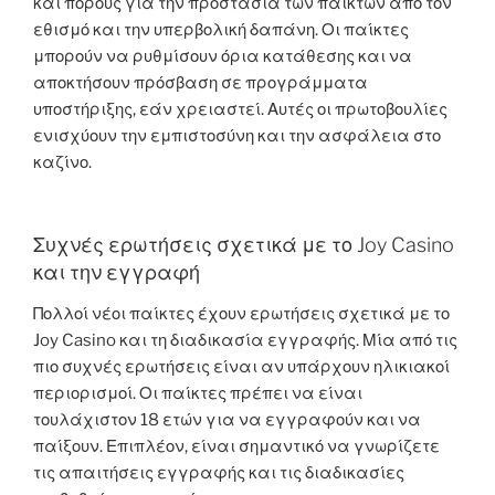
και πόρους για την προστασία των παικτών από τον
εθισμό και την υπερβολική δαπάνη. Οι παίκτες
μπορούν να ρυθμίσουν όρια κατάθεσης και να
αποκτήσουν πρόσβαση σε προγράμματα
υποστήριξης, εάν χρειαστεί. Αυτές οι πρωτοβουλίες
ενισχύουν την εμπιστοσύνη και την ασφάλεια στο
καζίνο.
Συχνές ερωτήσεις σχετικά με το Joy Casino
και την εγγραφή
Πολλοί νέοι παίκτες έχουν ερωτήσεις σχετικά με το
Joy Casino και τη διαδικασία εγγραφής. Μία από τις
πιο συχνές ερωτήσεις είναι αν υπάρχουν ηλικιακοί
περιορισμοί. Οι παίκτες πρέπει να είναι
τουλάχιστον 18 ετών για να εγγραφούν και να
παίξουν. Επιπλέον, είναι σημαντικό να γνωρίζετε
τις απαιτήσεις εγγραφής και τις διαδικασίες