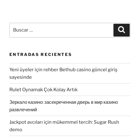
Buscar
Buscar
por:
ENTRADAS RECIENTES
Yeni üyeler için rehber Bethub casino güncel giriş
sayesinde
Rulet Oynamak Çok Kolay Artık
Зеркало казино: засекреченная дверь в мир казино
развлечений
Jackpot avcıları için mükemmel tercih: Sugar Rush
demo