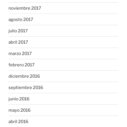
noviembre 2017
agosto 2017
julio 2017
abril 2017
marzo 2017
febrero 2017
diciembre 2016
septiembre 2016
junio 2016
mayo 2016
abril 2016