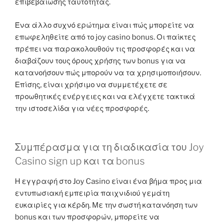
επιβεβαίωσης ταυτότητας.
Ένα άλλο συχνό ερώτημα είναι πώς μπορείτε να
επωφεληθείτε από το joy casino bonus. Οι παίκτες
πρέπει να παρακολουθούν τις προσφορές και να
διαβάζουν τους όρους χρήσης των bonus για να
κατανοήσουν πώς μπορούν να τα χρησιμοποιήσουν.
Επίσης, είναι χρήσιμο να συμμετέχετε σε
προωθητικές ενέργειες και να ελέγχετε τακτικά
την ιστοσελίδα για νέες προσφορές.
Συμπέρασμα για τη διαδικασία του Joy
Casino sign up και τα bonus
Η εγγραφή στο Joy Casino είναι ένα βήμα προς μια
εντυπωσιακή εμπειρία παιχνιδιού γεμάτη
ευκαιρίες για κέρδη. Με την σωστή κατανόηση των
bonus και των προσφορών, μπορείτε να