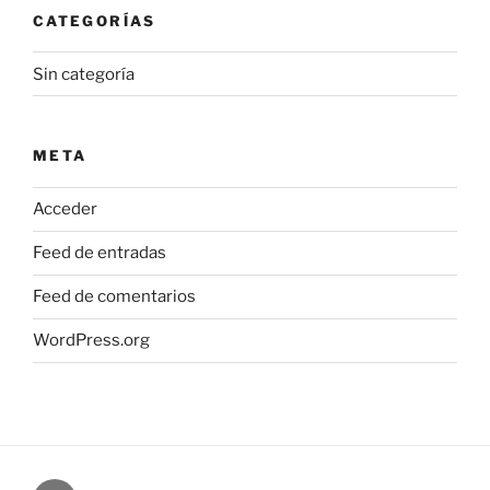
CATEGORÍAS
Sin categoría
META
Acceder
Feed de entradas
Feed de comentarios
WordPress.org