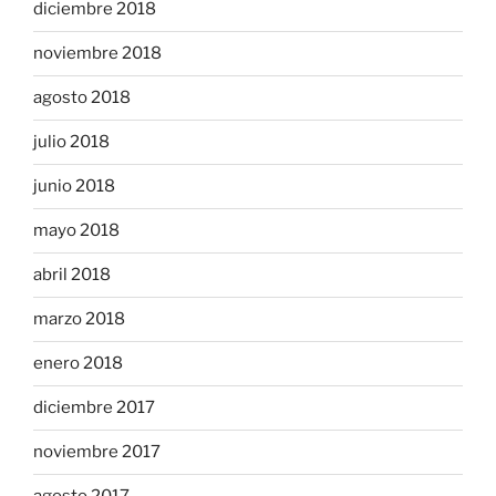
diciembre 2018
noviembre 2018
agosto 2018
julio 2018
junio 2018
mayo 2018
abril 2018
marzo 2018
enero 2018
diciembre 2017
noviembre 2017