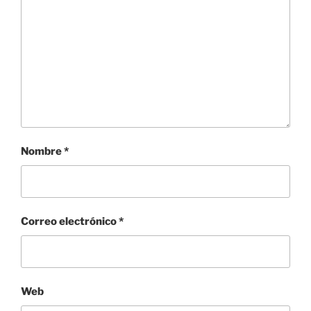
Nombre
*
Correo electrónico
*
Web