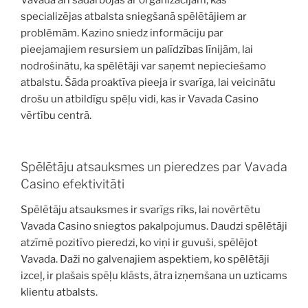
Vavada arī sadarbojas ar organizācijām, kas
specializējas atbalsta sniegšanā spēlētājiem ar
problēmām. Kazino sniedz informāciju par
pieejamajiem resursiem un palīdzības līnijām, lai
nodrošinātu, ka spēlētāji var saņemt nepieciešamo
atbalstu. Šāda proaktīva pieeja ir svarīga, lai veicinātu
drošu un atbildīgu spēļu vidi, kas ir Vavada Casino
vērtību centrā.
Spēlētāju atsauksmes un pieredzes par Vavada
Casino efektivitāti
Spēlētāju atsauksmes ir svarīgs rīks, lai novērtētu
Vavada Casino sniegtos pakalpojumus. Daudzi spēlētāji
atzīmē pozitīvo pieredzi, ko viņi ir guvuši, spēlējot
Vavada. Daži no galvenajiem aspektiem, ko spēlētāji
izceļ, ir plašais spēļu klāsts, ātra izņemšana un uzticams
klientu atbalsts.