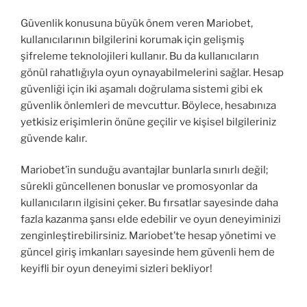
Güvenlik konusuna büyük önem veren Mariobet,
kullanıcılarının bilgilerini korumak için gelişmiş
şifreleme teknolojileri kullanır. Bu da kullanıcıların
gönül rahatlığıyla oyun oynayabilmelerini sağlar. Hesap
güvenliği için iki aşamalı doğrulama sistemi gibi ek
güvenlik önlemleri de mevcuttur. Böylece, hesabınıza
yetkisiz erişimlerin önüne geçilir ve kişisel bilgileriniz
güvende kalır.
Mariobet’in sunduğu avantajlar bunlarla sınırlı değil;
sürekli güncellenen bonuslar ve promosyonlar da
kullanıcıların ilgisini çeker. Bu fırsatlar sayesinde daha
fazla kazanma şansı elde edebilir ve oyun deneyiminizi
zenginleştirebilirsiniz. Mariobet’te hesap yönetimi ve
güncel giriş imkanları sayesinde hem güvenli hem de
keyifli bir oyun deneyimi sizleri bekliyor!