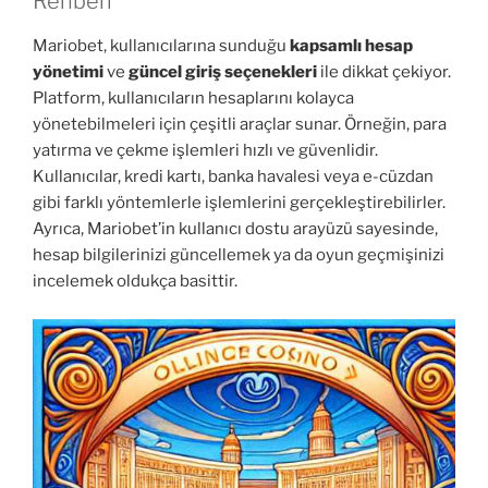
Rehberi
Mariobet, kullanıcılarına sunduğu
kapsamlı hesap
yönetimi
ve
güncel giriş seçenekleri
ile dikkat çekiyor.
Platform, kullanıcıların hesaplarını kolayca
yönetebilmeleri için çeşitli araçlar sunar. Örneğin, para
yatırma ve çekme işlemleri hızlı ve güvenlidir.
Kullanıcılar, kredi kartı, banka havalesi veya e-cüzdan
gibi farklı yöntemlerle işlemlerini gerçekleştirebilirler.
Ayrıca, Mariobet’in kullanıcı dostu arayüzü sayesinde,
hesap bilgilerinizi güncellemek ya da oyun geçmişinizi
incelemek oldukça basittir.