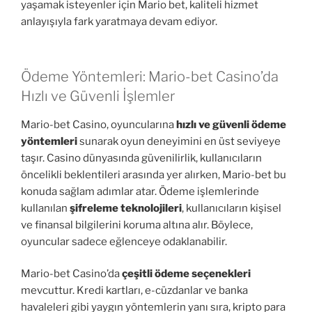
yaşamak isteyenler için Mario bet, kaliteli hizmet
anlayışıyla fark yaratmaya devam ediyor.
Ödeme Yöntemleri: Mario-bet Casino’da
Hızlı ve Güvenli İşlemler
Mario-bet Casino, oyuncularına
hızlı ve güvenli ödeme
yöntemleri
sunarak oyun deneyimini en üst seviyeye
taşır. Casino dünyasında güvenilirlik, kullanıcıların
öncelikli beklentileri arasında yer alırken, Mario-bet bu
konuda sağlam adımlar atar. Ödeme işlemlerinde
kullanılan
şifreleme teknolojileri
, kullanıcıların kişisel
ve finansal bilgilerini koruma altına alır. Böylece,
oyuncular sadece eğlenceye odaklanabilir.
Mario-bet Casino’da
çeşitli ödeme seçenekleri
mevcuttur. Kredi kartları, e-cüzdanlar ve banka
havaleleri gibi yaygın yöntemlerin yanı sıra, kripto para