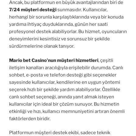
Ancak, bu platformun en büyük avantajlarından biri de
7/24 müşteri desteği
sunmasıdır. Kullanıcılar,
herhangi bir sorunla karşılaştıklarında veya bir konuda
yardıma ihtiyaç duyduklarında, günün her saati
profesyonel destek alabiliyorlar. Bu hizmet, oyuncuların
deneyimlerini kesintisiz ve sorunsuz bir şekilde
sürdürmelerine olanak tanıyor.
Mario bet Casino’nun müşteri hizmetleri
, çeşitli
iletişim kanalları aracılığıyla erişilebilir durumda. Canlı
sohbet, e-posta ve telefon desteği gibi seçenekler
sayesinde kullanıcılar, kendilerine en uygun yöntemi
seçerek hızlı bir şekilde yardım alabiliyorlar. Özellikle
canlı sohbet seçeneği, anında yanıt almak isteyen
kullanıcılar için ideal bir çözüm sunuyor. Bu hizmetin
etkinliği ve hızı, kullanıcı memnuniyetini artıran önemli
faktörlerden biridir.
Platformun müşteri destek ekibi, sadece teknik