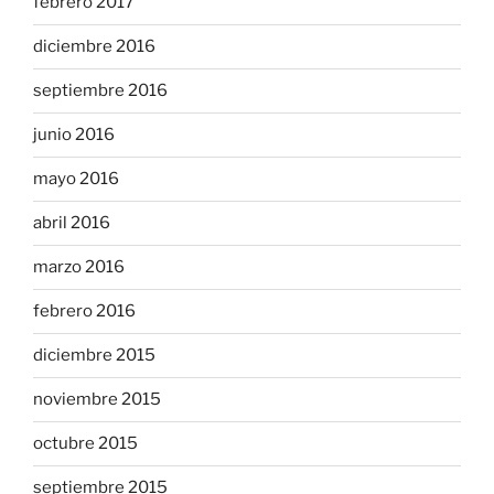
febrero 2017
diciembre 2016
septiembre 2016
junio 2016
mayo 2016
abril 2016
marzo 2016
febrero 2016
diciembre 2015
noviembre 2015
octubre 2015
septiembre 2015