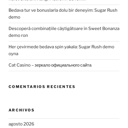
Bedava tur ve bonuslarla dolu bir deneyim: Sugar Rush
demo
Descoperă combinațiile câștigătoare în Sweet Bonanza
demo ron
Her çevirmede bedava spin yakala: Sugar Rush demo
oyna
Cat Casino – зеркало официального сайта
COMENTARIOS RECIENTES
ARCHIVOS
agosto 2026