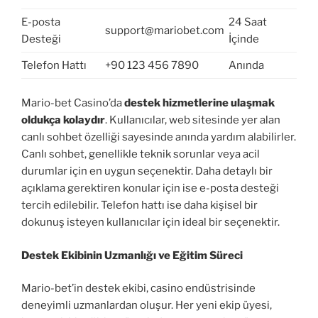
E-posta
24 Saat
support@mariobet.com
Desteği
İçinde
Telefon Hattı
+90 123 456 7890
Anında
Mario-bet Casino’da
destek hizmetlerine ulaşmak
oldukça kolaydır
. Kullanıcılar, web sitesinde yer alan
canlı sohbet özelliği sayesinde anında yardım alabilirler.
Canlı sohbet, genellikle teknik sorunlar veya acil
durumlar için en uygun seçenektir. Daha detaylı bir
açıklama gerektiren konular için ise e-posta desteği
tercih edilebilir. Telefon hattı ise daha kişisel bir
dokunuş isteyen kullanıcılar için ideal bir seçenektir.
Destek Ekibinin Uzmanlığı ve Eğitim Süreci
Mario-bet’in destek ekibi, casino endüstrisinde
deneyimli uzmanlardan oluşur. Her yeni ekip üyesi,