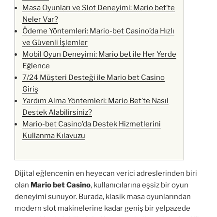
Masa Oyunları ve Slot Deneyimi: Mario bet’te
Neler Var?
Ödeme Yöntemleri: Mario-bet Casino’da Hızlı
ve Güvenli İşlemler
Mobil Oyun Deneyimi: Mario bet ile Her Yerde
Eğlence
7/24 Müşteri Desteği ile Mario bet Casino
Giriş
Yardım Alma Yöntemleri: Mario Bet’te Nasıl
Destek Alabilirsiniz?
Mario-bet Casino’da Destek Hizmetlerini
Kullanma Kılavuzu
Dijital eğlencenin en heyecan verici adreslerinden biri
olan
Mario bet Casino
, kullanıcılarına eşsiz bir oyun
deneyimi sunuyor. Burada, klasik masa oyunlarından
modern slot makinelerine kadar geniş bir yelpazede