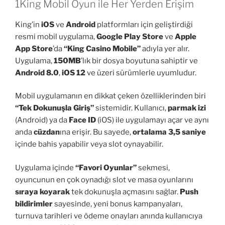
1King Mobil Oyun ile Her Yerden Erişim
King’in
iOS
ve
Android
platformları için geliştirdiği
resmi mobil uygulama,
Google Play Store
ve
Apple
App Store
’da
“King Casino Mobile”
adıyla yer alır.
Uygulama,
150MB
’lık bir dosya boyutuna sahiptir ve
Android 8.0
,
iOS 12
ve üzeri sürümlerle uyumludur.
Mobil uygulamanın en dikkat çeken özelliklerinden biri
“Tek Dokunuşla Giriş”
sistemidir. Kullanıcı,
parmak izi
(Android) ya da
Face ID
(iOS) ile uygulamayı açar ve aynı
anda
cüzdan
ına erişir. Bu sayede,
ortalama 3,5 saniye
içinde bahis yapabilir veya slot oynayabilir.
Uygulama içinde
“Favori Oyunlar”
sekmesi,
oyuncunun en çok oynadığı slot ve masa oyunlarını
sıraya koyarak
tek dokunuşla açmasını sağlar.
Push
bildirimler
sayesinde, yeni bonus kampanyaları,
turnuva tarihleri ve ödeme onayları anında kullanıcıya