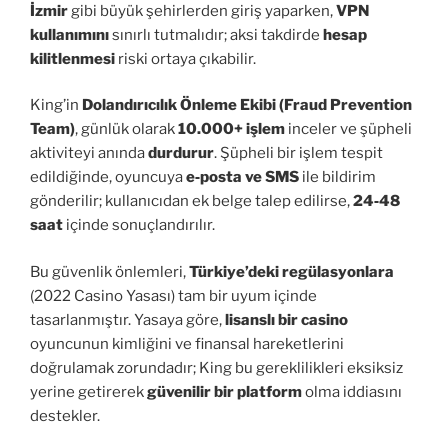
İzmir
gibi büyük şehirlerden giriş yaparken,
VPN
kullanımını
sınırlı tutmalıdır; aksi takdirde
hesap
kilitlenmesi
riski ortaya çıkabilir.
King’in
Dolandırıcılık Önleme Ekibi (Fraud Prevention
Team)
, günlük olarak
10.000+ işlem
inceler ve şüpheli
aktiviteyi anında
durdurur
. Şüpheli bir işlem tespit
edildiğinde, oyuncuya
e‑posta ve SMS
ile bildirim
gönderilir; kullanıcıdan ek belge talep edilirse,
24‑48
saat
içinde sonuçlandırılır.
Bu güvenlik önlemleri,
Türkiye’deki regülasyonlara
(2022 Casino Yasası) tam bir uyum içinde
tasarlanmıştır. Yasaya göre,
lisanslı bir casino
oyuncunun kimliğini ve finansal hareketlerini
doğrulamak zorundadır; King bu gereklilikleri eksiksiz
yerine getirerek
güvenilir bir platform
olma iddiasını
destekler.