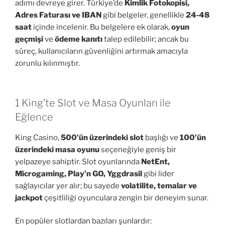
adımı devreye girer. Türkiye’de
Kimlik Fotokopisi,
Adres Faturası ve IBAN
gibi belgeler, genellikle
24‑48
saat
içinde incelenir. Bu belgelere ek olarak,
oyun
geçmişi
ve
ödeme kanıtı
talep edilebilir; ancak bu
süreç, kullanıcıların güvenliğini artırmak amacıyla
zorunlu kılınmıştır.
1 King’te Slot ve Masa Oyunları ile
Eğlence
King Casino,
500’ün üzerindeki slot
başlığı ve
100’ün
üzerindeki masa oyunu
seçeneğiyle geniş bir
yelpazeye sahiptir. Slot oyunlarında
NetEnt,
Microgaming, Play’n GO, Yggdrasil
gibi lider
sağlayıcılar yer alır; bu sayede
volatilite, temalar ve
jackpot
çeşitliliği oyunculara zengin bir deneyim sunar.
En popüler slotlardan bazıları şunlardır: