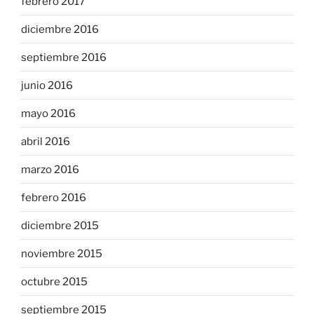
febrero 2017
diciembre 2016
septiembre 2016
junio 2016
mayo 2016
abril 2016
marzo 2016
febrero 2016
diciembre 2015
noviembre 2015
octubre 2015
septiembre 2015