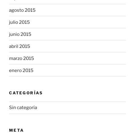
agosto 2015
julio 2015
junio 2015
abril 2015
marzo 2015
enero 2015
CATEGORÍAS
Sin categoría
META