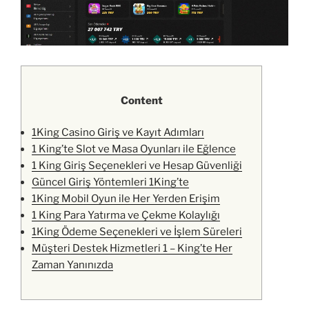
Content
1King Casino Giriş ve Kayıt Adımları
1 King’te Slot ve Masa Oyunları ile Eğlence
1 King Giriş Seçenekleri ve Hesap Güvenliği
Güncel Giriş Yöntemleri 1King’te
1King Mobil Oyun ile Her Yerden Erişim
1 King Para Yatırma ve Çekme Kolaylığı
1King Ödeme Seçenekleri ve İşlem Süreleri
Müşteri Destek Hizmetleri 1 – King’te Her
Zaman Yanınızda