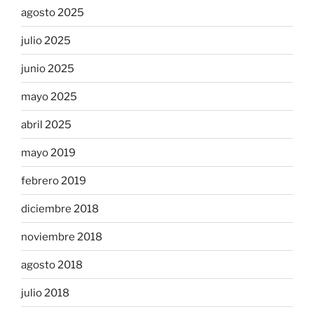
agosto 2025
julio 2025
junio 2025
mayo 2025
abril 2025
mayo 2019
febrero 2019
diciembre 2018
noviembre 2018
agosto 2018
julio 2018