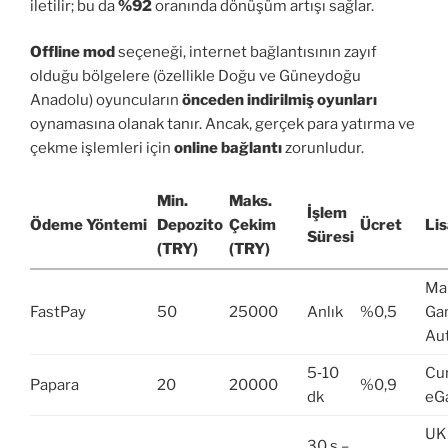
iletilir; bu da
%92
oranında dönüşüm artışı sağlar.
Offline mod
seçeneği, internet bağlantısının zayıf
olduğu bölgelere (özellikle Doğu ve Güneydoğu
Anadolu) oyuncuların
önceden indirilmiş oyunları
oynamasına olanak tanır. Ancak, gerçek para yatırma ve
çekme işlemleri için
online bağlantı
zorunludur.
Min.
Maks.
İşlem
Ödeme Yöntemi
Depozito
Çekim
Ücret
Li
Süresi
(TRY)
(TRY)
Ma
FastPay
50
25000
Anlık
%0,5
Ga
Aut
5‑10
Cu
Papara
20
20000
%0,9
dk
eG
UK
30 s –