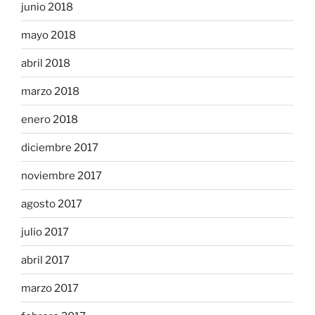
junio 2018
mayo 2018
abril 2018
marzo 2018
enero 2018
diciembre 2017
noviembre 2017
agosto 2017
julio 2017
abril 2017
marzo 2017