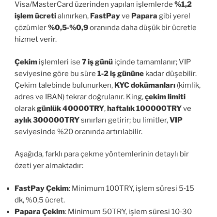
Visa/MasterCard üzerinden yapılan işlemlerde
%1,2
işlem ücreti
alınırken,
FastPay
ve
Papara
gibi yerel
çözümler
%0,5‑%0,9
oranında daha düşük bir ücretle
hizmet verir.
Çekim
işlemleri ise
7 iş günü
içinde tamamlanır; VIP
seviyesine göre bu süre
1‑2 iş gününe
kadar düşebilir.
Çekim talebinde bulunurken,
KYC dokümanları
(kimlik,
adres ve IBAN) tekrar doğrulanır. King,
çekim limiti
olarak
günlük 40000TRY
,
haftalık 100000TRY
ve
aylık 300000TRY
sınırları getirir; bu limitler,
VIP
seviyesinde %20 oranında artırılabilir.
Aşağıda, farklı para çekme yöntemlerinin detaylı bir
özeti yer almaktadır:
FastPay Çekim
: Minimum 100TRY, işlem süresi 5‑15
dk, %0,5 ücret.
Papara Çekim
: Minimum 50TRY, işlem süresi 10‑30