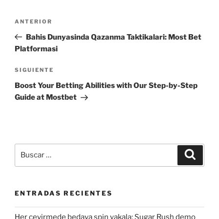
Navegación
Entrada
ANTERIOR
de
anterior:
Bahis Dunyasinda Qazanma Taktikalari: Most Bet
entradas
Platformasi
Siguiente
SIGUIENTE
entrada
Boost Your Betting Abilities with Our Step-by-Step
Guide at Mostbet
Buscar
Buscar
por:
ENTRADAS RECIENTES
Her çevirmede bedava spin yakala: Sugar Rush demo