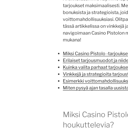
tarjoukset maksimaalisesti. Mei
bonuksista ja strategioista, joi
voittomahdollisuuksiasi. Olitpa 
tässä artikkelissa on vinkkejä j
navigoimaan Casino Pistolon 
mukana!
Miksi Casino Pistolo -tarjoukse
Erilaiset tarjousmuodot ja niide
Kuinka valita parhaat tarjouks
Vinkkejä ja strategioita tarjo
Esimerkki voittomahdollisuuks
Miten pysyä ajan tasalla uusist
Miksi Casino Pistol
houkuttelevia?