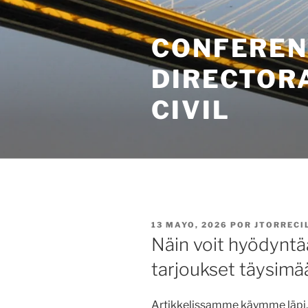
Saltar
al
CONFEREN
contenido
DIRECTORA
CIVIL
PUBLICADO
13 MAYO, 2026
POR
JTORRECI
EL
Näin voit hyödyntä
tarjoukset täysimää
Artikkelissamme käymme läpi, 