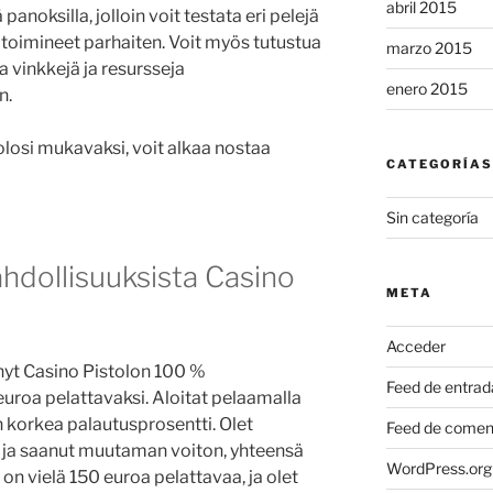
abril 2015
anoksilla, jolloin voit testata eri pelejä
 toimineet parhaiten. Voit myös tutustua
marzo 2015
a vinkkejä ja resursseja
enero 2015
n.
 olosi mukavaksi, voit alkaa nostaa
CATEGORÍAS
Sin categoría
hdollisuuksista Casino
META
Acceder
änyt Casino Pistolon 100 %
Feed de entrad
euroa pelattavaksi. Aloitat pelaamalla
n korkea palautusprosentti. Olet
Feed de comen
i ja saanut muutaman voiton, yhteensä
WordPress.org
a on vielä 150 euroa pelattavaa, ja olet