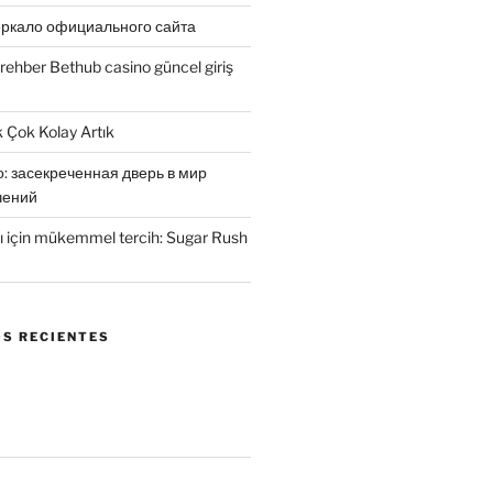
зеркало официального сайта
n rehber Bethub casino güncel giriş
Çok Kolay Artık
: засекреченная дверь в мир
чений
rı için mükemmel tercih: Sugar Rush
S RECIENTES