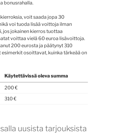
a bonusrahalla.
kierroksia, voit saada jopa 30
mikä voi tuoda lisää voittoja ilman
i, jos jokainen kierros tuottaa
atat voittaa vielä 60 euroa lisävoittoja.
ttanut 200 eurosta ja päätynyt 310
t esimerkit osoittavat, kuinka tärkeää on
Käytettävissä oleva summa
200 €
310 €
salla uusista tarjouksista