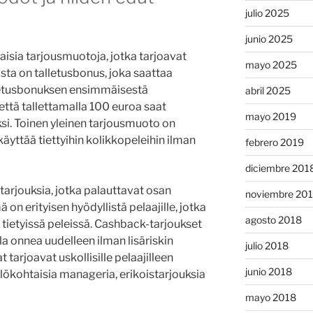
julio 2025
junio 2025
laisia tarjousmuotoja, jotka tarjoavat
mayo 2025
ista on talletusbonus, joka saattaa
lletusbonuksen ensimmäisestä
abril 2025
 että tallettamalla 100 euroa saat
mayo 2019
si. Toinen yleinen tarjousmuoto on
käyttää tiettyihin kolikkopeleihin ilman
febrero 2019
diciembre 201
arjouksia, jotka palauttavat osan
noviembre 20
mä on erityisen hyödyllistä pelaajille, jotka
agosto 2018
tietyissä peleissä. Cashback-tarjoukset
a onnea uudelleen ilman lisäriskin
julio 2018
tarjoavat uskollisille pelaajilleen
junio 2018
kilökohtaisia manageria, erikoistarjouksia
mayo 2018