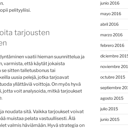
n.
junio 2016
pii pelityyliisi.
mayo 2016
abril 2016
ioita tarjousten
marzo 2016
en
febrero 2016
diciembre 201
yntäminen vaatii hieman suunnittelua ja
n, varmista, että käytät jokaista
noviembre 20
 se sitten talletusbonus tai
eilla uusia pelejä, jotka tarjoavat
octubre 2015
t tuoda yllättäviä voittoja. On myös hyvä
septiembre 20
, jotta voit analysoida, mitkä tarjoukset
e.
agosto 2015
julio 2015
i ja noudata sitä. Vaikka tarjoukset voivat
eää muistaa pelata vastuullisesti. Älä
junio 2015
et valmis häviämään. Hyvä strategia on