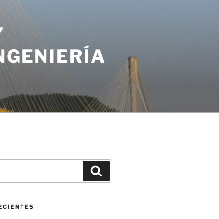
Y
NGENIERÍA
Buscar
ECIENTES