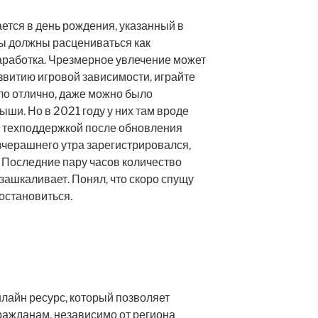
ется в день рождения, указанный в
ры должны расцениваться как
заработка. Чрезмерное увлечение может
звитию игровой зависимости, играйте
ло отлично, даже можно было
ши. Но в 2021 году у них там вроде
С техподдержкой после обновления
вчерашнего утра зарегистрировался,
. Последние пару часов количество
ашкаливает. Понял, что скоро спущу
 остановиться.
лайн ресурс, который позволяет
ражданам, независимо от региона