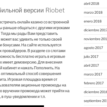
abril 2018
ильной версии Riobet
marzo 2018
enero 2018
встречать онлайн казино со встроенной
ы раньше общаться с другими игроками
diciembre 201
 Тогда мы рады Вам представить
noviembre 20
 может вас удивить не только своей
и бонусами. На сайте используется
agosto 2017
х провайдеров. В разделе со слотами
ожность бесплатно играть в игровые
julio 2017
них имеет демоверсию. Для внесения
abril 2017
й кабинет и нажать Пополнить. На
ь оптимальный способ совершения
marzo 2017
зита. Игровая площадка время от
febrero 2017
ьзователям акционные промокоды на
о вручении промокода может прийти на
diciembre 201
, в пуш-уведомлении и т.п.
septiembre 20