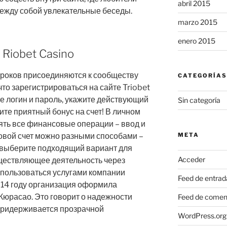
abril 2015
между собой увлекательные беседы.
marzo 2015
enero 2015
 Riobet Casino
гроков присоединяются к сообществу
CATEGORÍAS
что зарегистрироваться на сайте Triobet
те логин и пароль, укажите действующий
Sin categoría
чите приятный бонус на счет! В личном
ять все финансовые операции – ввод и
овой счет можно разными способами –
META
и выберите подходящий вариант для
Acceder
существляющее деятельность через
спользоваться услугами компании
Feed de entrad
014 году организация оформила
Кюрасао. Это говорит о надежности
Feed de comen
t придерживается прозрачной
WordPress.org