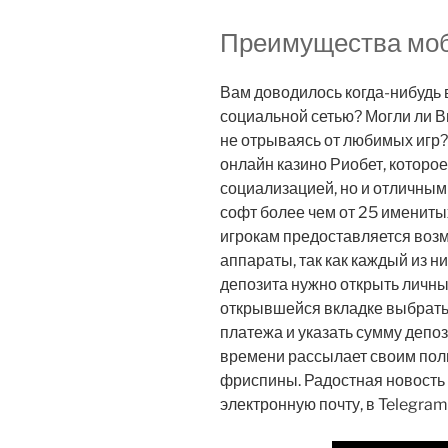
Преимущества моб
Вам доводилось когда-нибудь 
социальной сетью? Могли ли В
не отрываясь от любимых игр?
онлайн казино Риобет, которое
социализацией, но и отличным
софт более чем от 25 имениты
игрокам предоставляется возм
аппараты, так как каждый из 
депозита нужно открыть личны
открывшейся вкладке выбрат
платежа и указать сумму депо
времени рассылает своим пол
фриспины. Радостная новость 
электронную почту, в Telegram