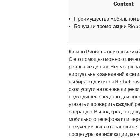
Content
Преимущества мобильной в
Бонусы и промо-акции Riobe
Казино Риобет – неиссякаемый
С его помощью можно отлично 
реальные деньги. Несмотря на
виртуальных заведений в сети
выбирают для игры Riobet cas
свои услуги на основе лиценз
подходящее средство для внес
указать и проверить каждый ре
операцию. Вывод средств допу
мобильного телефона или через
получение выплат становится 
процедуры верификации данн