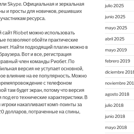
 или Skype. Официальная и зеркальная
julio 2025
ны и просты для новичков, решивших
junio 2025
участникам ресурса.
mayo 2025
 сайт Riobet можно использовать
abril 2025
ые позволяют обойти практические
рнет. Найти подходящий плагин можно в
mayo 2019
раузера. Вот и все, регистрация
febrero 2019
правный член команды Риобет. По
ильная версия не уступает основной,
diciembre 201
ое влияние на ее популярность. Можно
 времяпровождение с телефоном
noviembre 20
ой там будет экран, потому что версия
agosto 2018
 под его технические характеристики. В
 игроки накапливают комп-поинты за
julio 2018
20 долларов, потраченные на спины,
junio 2018
mayo 2018