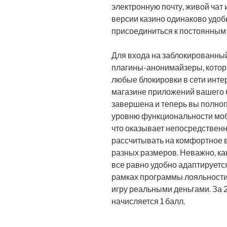
электронную почту, живой чат
версии казино одинаково удоб
присоединиться к постоянным 
Для входа на заблокированный
плагины-анонимайзеры, котор
любые блокировки в сети инте
магазине приложений вашего б
завершена и теперь вы полно
уровню функциональности моб
что оказывает непосредственн
рассчитывать на комфортное
разных размеров. Неважно, как
все равно удобно адаптируется
рамках программы лояльности
игру реальными деньгами. За 
начисляется 1 балл.