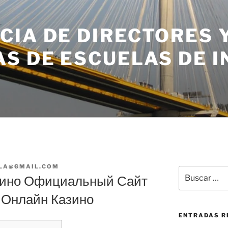
CIA DE DIRECTORES 
S DE ESCUELAS DE I
LLA@GMAIL.COM
Buscar
зино Официальный Сайт
por:
 Онлайн Казино
ENTRADAS R