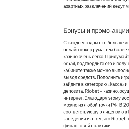
азартных развлечений ведут 
Бонусы и промо-акции
С каждым годом все больше и
онлайн покер рума, тем более 
казино очень легко. Придумай
email, подтвердите его и полу
кабинете также можно выполн
вывод средств. Пополнить игр
зайдите в категорию «Касса» 
депозита. Riobet – казино, о
интернет. Благодаря этому во
можно из любой точки РФ. В 2
соответствующую лицензию в 
заведения и о том, что Riobe
финансовой политики.