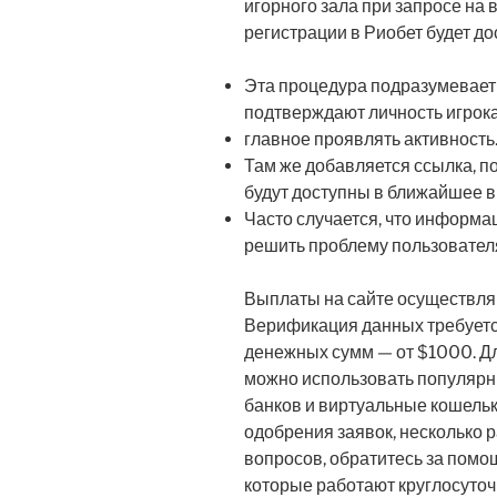
игорного зала при запросе на
регистрации в Риобет будет до
Эта процедура подразумевает 
подтверждают личность игрока
главное проявлять активность
Там же добавляется ссылка, по
будут доступны в ближайшее 
Часто случается, что информа
решить проблему пользовател
Выплаты на сайте осуществляю
Верификация данных требуетс
денежных сумм — от $1000. Дл
можно использовать популярн
банков и виртуальные кошель
одобрения заявок, несколько 
вопросов, обратитесь за помо
которые работают круглосуточн