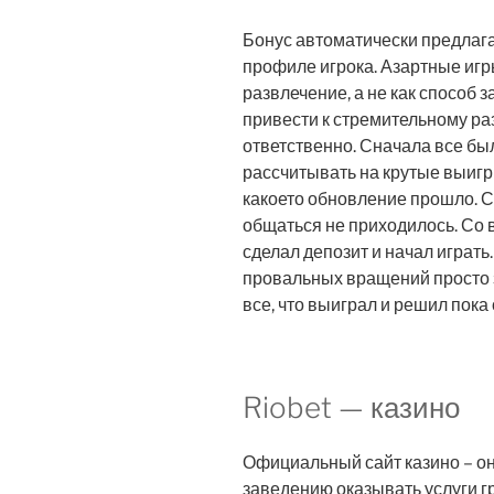
Бонус автоматически предлага
профиле игрока. Азартные иг
развлечение, а не как способ 
привести к стремительному ра
ответственно. Сначала все бы
рассчитывать на крутые выигры
какоето обновление прошло. 
общаться не приходилось. Со 
сделал депозит и начал играть
провальных вращений просто з
все, что выиграл и решил пока
Riobet — казино
Официальный сайт казино – он
заведению оказывать услуги г