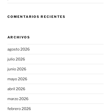
COMENTARIOS RECIENTES
ARCHIVOS
agosto 2026
julio 2026
junio 2026
mayo 2026
abril 2026
marzo 2026
febrero 2026