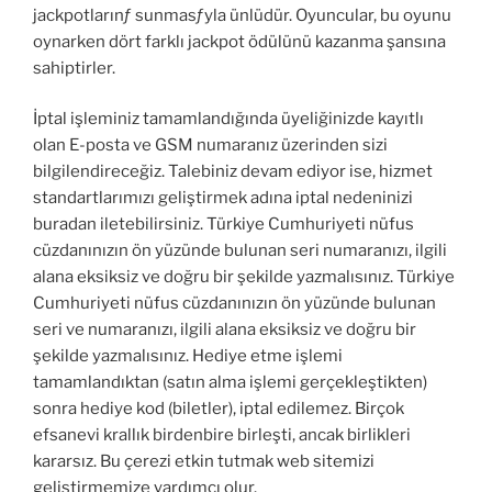
jackpotlarınƒ sunmasƒyla ünlüdür. Oyuncular, bu oyunu
oynarken dört farklı jackpot ödülünü kazanma şansına
sahiptirler.
İptal işleminiz tamamlandığında üyeliğinizde kayıtlı
olan E-posta ve GSM numaranız üzerinden sizi
bilgilendireceğiz. Talebiniz devam ediyor ise, hizmet
standartlarımızı geliştirmek adına iptal nedeninizi
buradan iletebilirsiniz. Türkiye Cumhuriyeti nüfus
cüzdanınızın ön yüzünde bulunan seri numaranızı, ilgili
alana eksiksiz ve doğru bir şekilde yazmalısınız. Türkiye
Cumhuriyeti nüfus cüzdanınızın ön yüzünde bulunan
seri ve numaranızı, ilgili alana eksiksiz ve doğru bir
şekilde yazmalısınız. Hediye etme işlemi
tamamlandıktan (satın alma işlemi gerçekleştikten)
sonra hediye kod (biletler), iptal edilemez. Birçok
efsanevi krallık birdenbire birleşti, ancak birlikleri
kararsız. Bu çerezi etkin tutmak web sitemizi
geliştirmemize yardımcı olur.