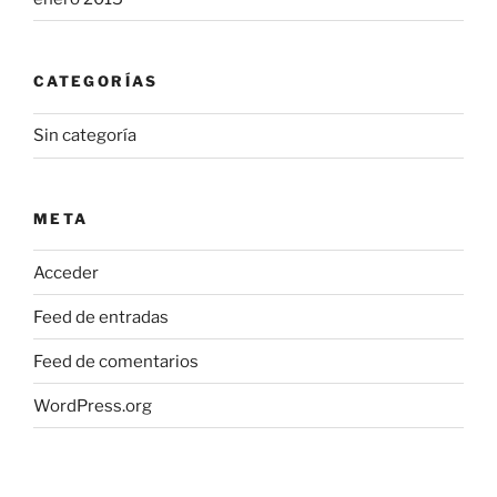
CATEGORÍAS
Sin categoría
META
Acceder
Feed de entradas
Feed de comentarios
WordPress.org