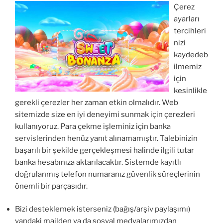
Çerez
ayarları
tercihleri
nizi
kaydedeb
ilmemiz
için
kesinlikle
gerekli çerezler her zaman etkin olmalıdır. Web
sitemizde size en iyi deneyimi sunmak için çerezleri
kullanıyoruz. Para çekme işleminiz için banka
servislerinden henüz yanıt alınamamıştır. Talebinizin
başarılı bir şekilde gerçekleşmesi halinde ilgili tutar
banka hesabınıza aktarılacaktır. Sistemde kayıtlı
doğrulanmış telefon numaranız güvenlik süreçlerinin
önemli bir parçasıdır.
Bizi desteklemek isterseniz (bağış/arşiv paylaşımı)
yandaki mailden ya da sosyal medyalarımızdan