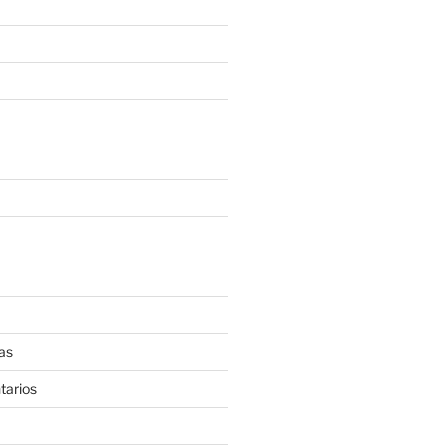
as
tarios