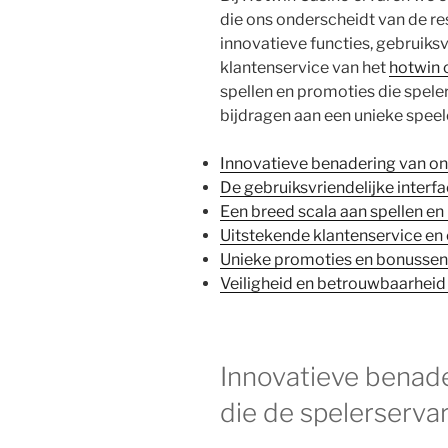
die ons onderscheidt van de rest
innovatieve functies, gebruiksv
klantenservice van het
hotwin 
spellen en promoties die spel
bijdragen aan een unieke speel
Innovatieve benadering van on
De gebruiksvriendelijke interf
Een breed scala aan spellen en 
Uitstekende klantenservice en
Unieke promoties en bonussen 
Veiligheid en betrouwbaarheid
Innovatieve benade
die de spelerserva