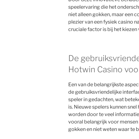
speelervaring die het ondersche
niet alleen gokken, maar een c
plezier van een fysiek casino n
cruciale factor is bij het kieze
De gebruiksvriendel
Hotwin Casino voor
Een van de belangrijkste aspec
de gebruiksvriendelijke interf
speler in gedachten, wat beteke
is. Nieuwe spelers kunnen snel
worden door te veel informatie
vooral belangrijk voor mensen d
gokken en niet weten waar te 