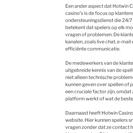
Een ander aspect dat Hotwin C
casino’s is de focus op klanten
ondersteuningsdienst die 24/7 
betekent dat spelers op elk mo
vragen of problemen. De klante
kanalen, zoals live chat, e-mail
efficiënte communicatie.
De medewerkers van de klanten
uitgebreide kennis van de spell
niet alleen technische proble
kunnen geven over spellen of p
een cruciale factor zijn, omdat
platform werkt of wat de beste
Daarnaast heeft Hotwin Casino
website. Hier kunnen spelers 
vragen zonder dat ze contact 