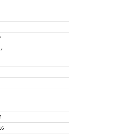
7
17
6
16