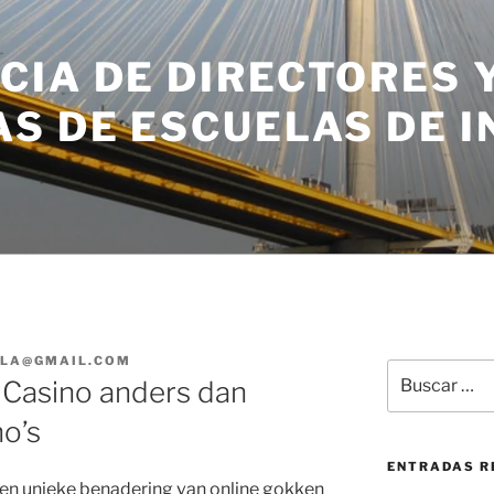
CIA DE DIRECTORES 
S DE ESCUELAS DE I
LLA@GMAIL.COM
Buscar
Casino anders dan
por:
no’s
ENTRADAS R
een unieke benadering van online gokken