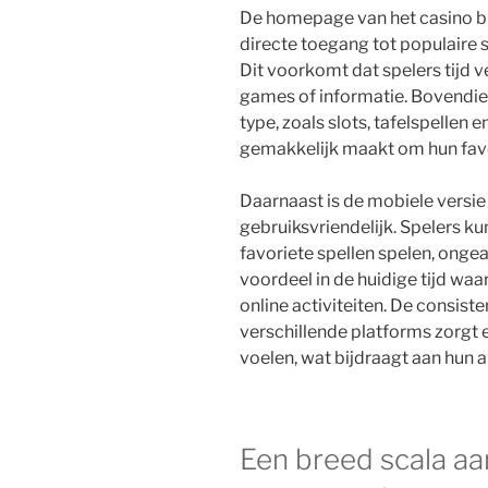
De homepage van het casino bie
directe toegang tot populaire 
Dit voorkomt dat spelers tijd 
games of informatie. Bovendien
type, zoals slots, tafelspellen e
gemakkelijk maakt om hun favor
Daarnaast is de mobiele versie
gebruiksvriendelijk. Spelers k
favoriete spellen spelen, ongeac
voordeel in de huidige tijd wa
online activiteiten. De consist
verschillende platforms zorgt 
voelen, wat bijdraagt aan hun 
Een breed scala aan