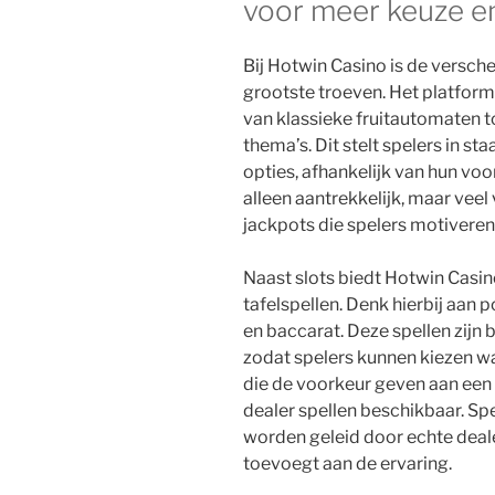
voor meer keuze en
Bij Hotwin Casino is de versch
grootste troeven. Het platform
van klassieke fruitautomaten 
thema’s. Dit stelt spelers in st
opties, afhankelijk van hun voor
alleen aantrekkelijk, maar ve
jackpots die spelers motiveren
Naast slots biedt Hotwin Casi
tafelspellen. Denk hierbij aan p
en baccarat. Deze spellen zijn 
zodat spelers kunnen kiezen wa
die de voorkeur geven aan een tr
dealer spellen beschikbaar. Sp
worden geleid door echte deale
toevoegt aan de ervaring.