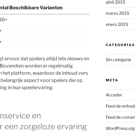
abril 2015
ntal Beschikbare Varianten
marzo 2015
00+
enero 2015
+
+
CATEGORÍAS
t ervoor dat spelers altijd iets nieuws en
Sin categoría
Bovendien worden er regelmatig
 het platform, waardoor de inhoud vers
en belangrijk aspect voor spelers die op
META
ing in hun speelervaring.
Acceder
Feed de entrad
nservice en
Feed de comen
 een zorgeloze ervaring
WordPress.org